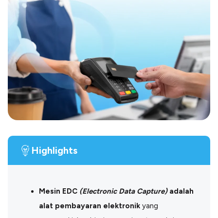
Blog
Paper XB
Kumpulan tips dan informasi bisnis
Bayar luar negeri pakai kartu kredit
Kartu Kredit Bisnis
Paper Card
Satu kartu untuk bisnis & personal
Paper Horizon
Kartu korporat expense terlengkap
Solusi Industri
Food & Beverages
Kelola Multi Outlet & Supplier
Highlights
Konstruksi
Kelola Pembayaran Termin Proyek
Health & Beauty
Terima Pembayaran Instan Dan CC
Mesin EDC
(Electronic Data Capture)
adalah
alat pembayaran elektronik
yang