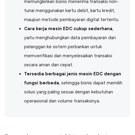
memungkinkan bisnis menerima transaksi non-
Lainnya
Open API
tunai menggunakan kartu debit, kartu kredit,
Integrasi sistem bisnis dengan API
maupun metode pembayaran digital tertentu.
Software Akuntansi
Cara kerja mesin EDC cukup sederhana
,
Pencatatan Laporan Keuangan Gratis
yaitu menghubungkan data pembayaran dari
Integrasi Accurate
Integrasi Paper dengan Accurate
pelanggan ke sistem perbankan untuk
memverifikasi dan menyelesaikan transaksi
secara aman dan cepat.
Tersedia berbagai jenis mesin EDC dengan
fungsi berbeda
, sehingga bisnis dapat memilih
solusi yang paling sesuai dengan kebutuhan
operasional dan volume transaksinya.