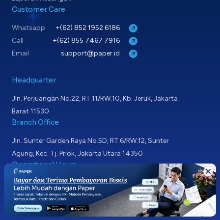
Customer Care
Whatsapp
+(62) 852 1952 6186
Call
+(62) 855 7467 7916
Email
support@paper.id
Headquarter
Jln. Perjuangan No.22, RT.11/RW.10, Kb. Jeruk, Jakarta
Barat 11530
Branch Office
Jln. Sunter Garden Raya No.5D, RT.6/RW.12, Sunter
Agung, Kec. Tj. Priok, Jakarta Utara 14350
Operational Hours
Weekdays
7AM - 10PM
Weekend & Holidays
8AM - 5PM