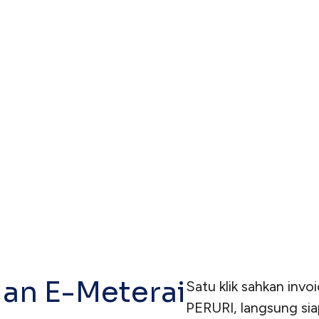
n e-Meterai?
terai di Paper?
akan e-Meterai?
dan E-Meterai
Satu klik sahkan inv
PERURI, langsung siap 