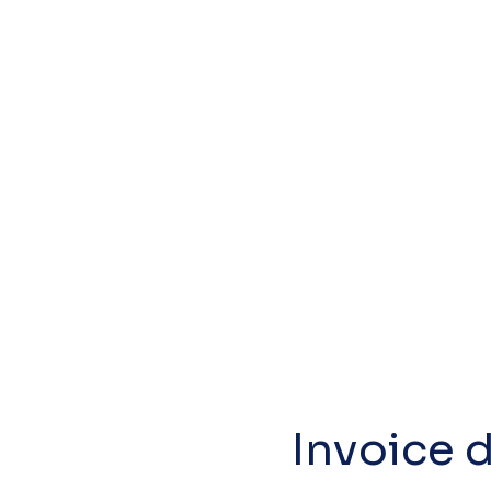
Mengapa bisnis perlu menggunaka
Bagaimana cara menggunakan e-Me
Apakah ada biaya untuk menggun
Invoice 