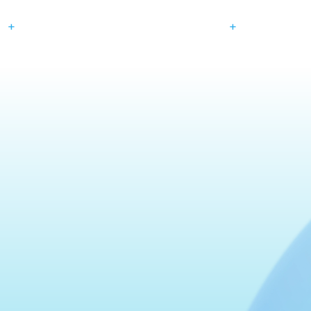
+
+
uk
Paper Network
Cara Kerja
Harga
Perusahaan
Promo