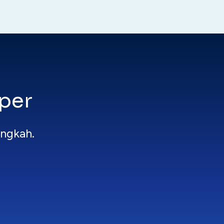
per
angkah.