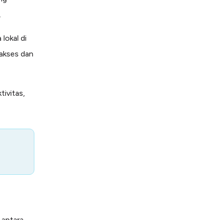
.
lokal di
iakses dan
ivitas,
 antara