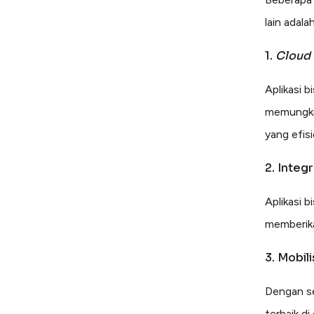
lain adala
1.
Cloud
Aplikasi 
memungkin
yang efisi
2. Integr
Aplikasi 
memberika
3. Mobili
Dengan se
terbaik d