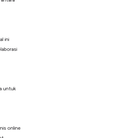
al ini
laborasi
ta untuk
nis online
at