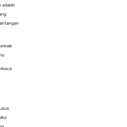
e adalah
yang
 tantangan
terbaik
mu.
embaca
husus
alui
ng