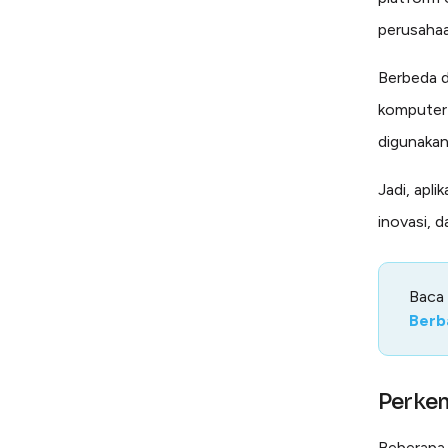
perusahaa
Berbeda d
komputer a
digunakan
Jadi, apli
inovasi, d
Baca
Berb
Perkem
Beberapa 