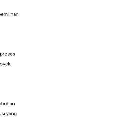
pemilihan
 proses
oyek,
umbuhan
usi yang