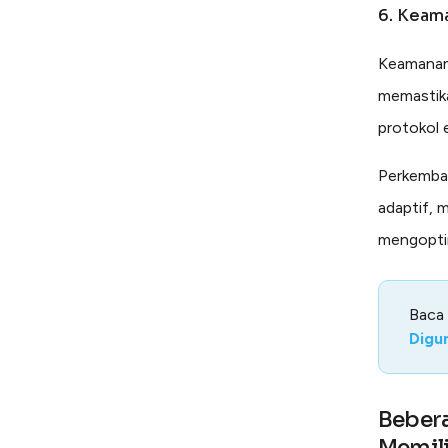
6. Keama
Keamanan 
memastik
protokol 
Perkemban
adaptif, 
mengoptim
Baca
Digu
Bebera
Memili