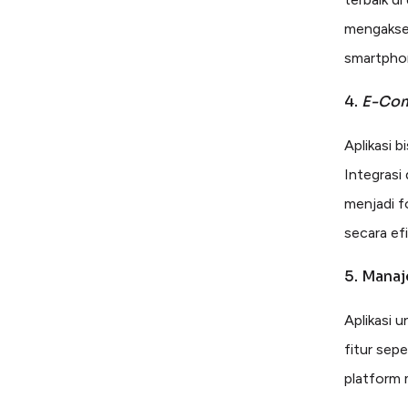
mengakses
smartphon
4.
E-Co
Aplikasi b
Integrasi
menjadi f
secara efi
5. Manaj
Aplikasi 
fitur sep
platform 