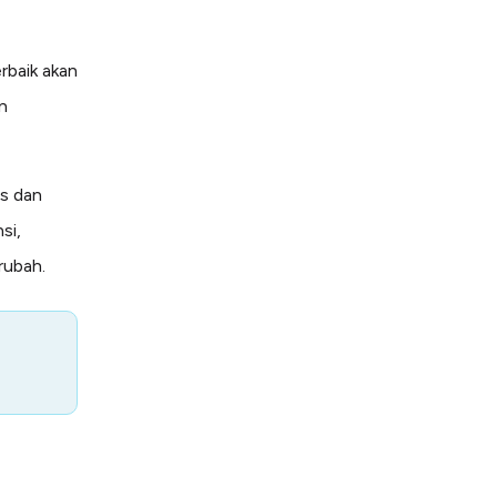
rbaik akan
n
is dan
si,
rubah.
m