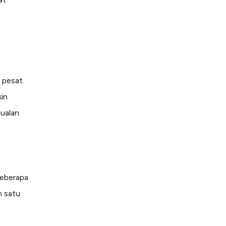
pesat.
in
ualan
Beberapa
m satu