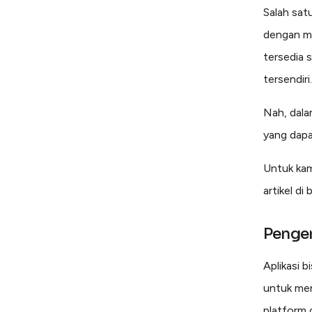
Salah sat
dengan me
tersedia 
tersendiri.
Nah, dalam
yang dapa
Untuk ka
artikel di
Penger
Aplikasi b
untuk men
platform 