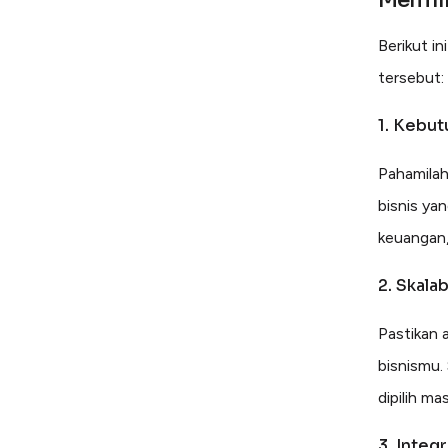
Berikut i
tersebut:
1. Kebut
Pahamilah
bisnis ya
keuangan,
2. Skalab
Pastikan 
bisnismu.
dipilih ma
3. Integ