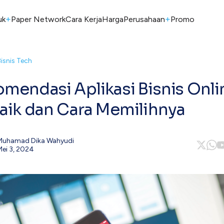
+
+
uk
Paper Network
Cara Kerja
Harga
Perusahaan
Promo
Bisnis Tech
mendasi Aplikasi Bisnis Onli
aik dan Cara Memilihnya
Muhamad Dika Wahyudi
Mei 3, 2024