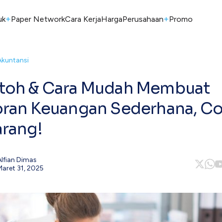
+
+
uk
Paper Network
Cara Kerja
Harga
Perusahaan
Promo
Akuntansi
toh & Cara Mudah Membuat
ran Keuangan Sederhana, C
rang!
Alfian Dimas
Maret 31, 2025