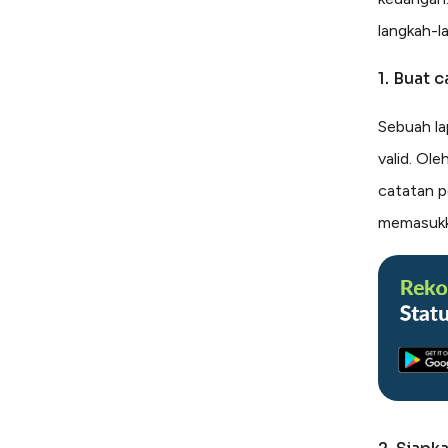
langkah-la
1. Buat 
Sebuah la
valid. Ole
catatan p
memasukk