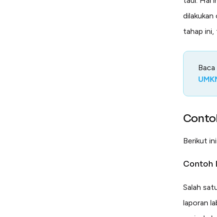
tadi. Hal
dilakukan
tahap ini,
Baca
UMK
Conto
Berikut i
Contoh 
Salah sat
laporan l