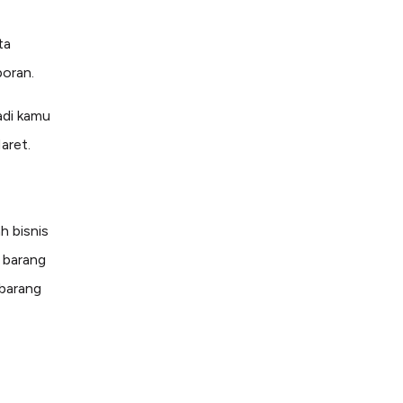
ta
poran.
adi kamu
aret.
h bisnis
 barang
 barang