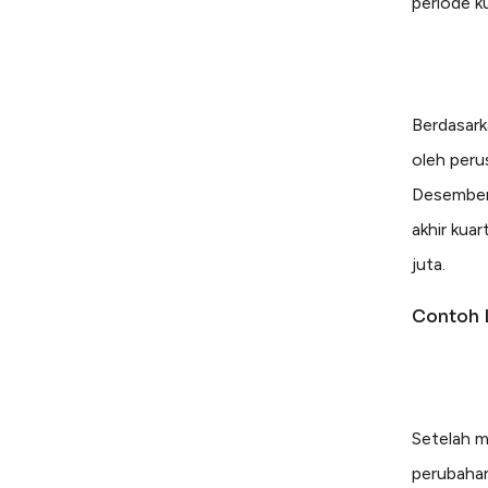
periode ku
Berdasark
oleh perus
Desember 
akhir kua
juta.
Contoh 
Setelah m
perubahan