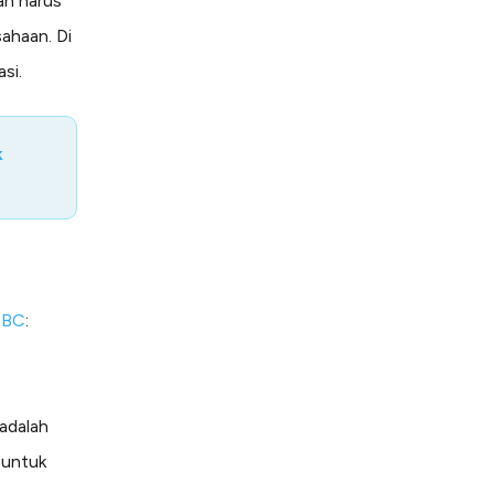
an harus
ahaan. Di
asi.
k
BC
:
adalah
 untuk