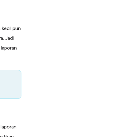
 kecil pun
. Jadi
 laporan
laporan
atikan