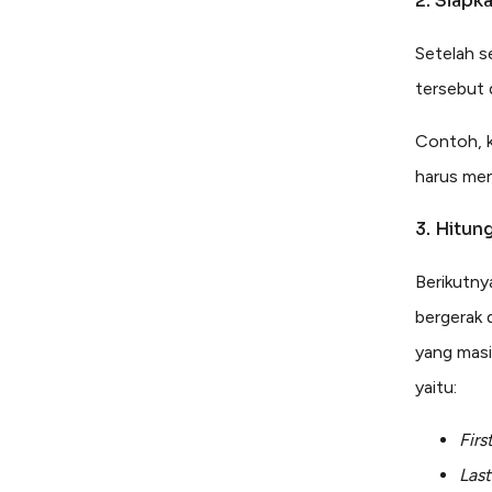
2. Siapk
Setelah 
tersebut 
Contoh, k
harus men
3. Hitun
Berikutny
bergerak 
yang masi
yaitu:
Firs
Last