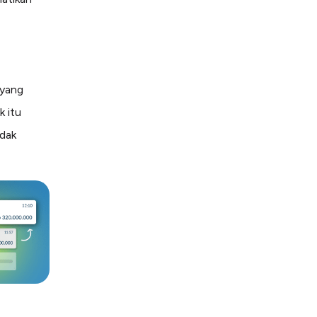
 yang
k itu
idak