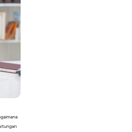
agaimana
hitungan