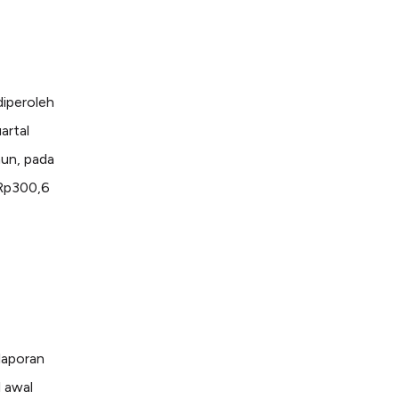
diperoleh
artal
un, pada
 Rp300,6
laporan
l awal