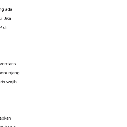
ng ada
. Jika
P di
ventaris
 menunjang
ris wajib
iapkan