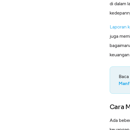
di dalam 
kedepann
Laporan 
juga memb
bagaimana
keuangan 
Baca
Manf
Cara 
Ada beber
keuangan.