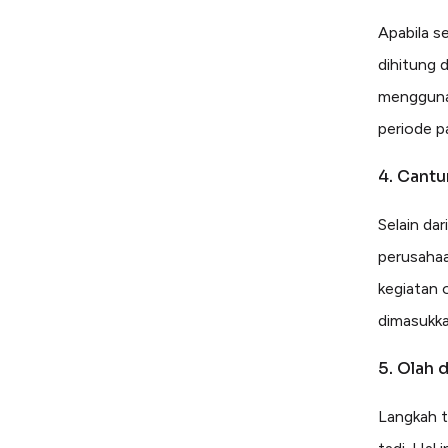
Apabila s
dihitung 
menggunak
periode p
4. Cantu
Selain da
perusahaa
kegiatan 
dimasukka
5. Olah 
Langkah t