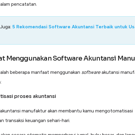
alam pencatatan.
 Juga:
5 Rekomendasi Software Akuntansi Terbaik untuk U
at Menggunakan Software Akuntansi Manu
adalah beberapa manfaat menggunakan
software
akutansi manuf
:
tisasi proses akuntansi
akuntansi manufaktur akan membantu kamu mengotomatisasi
n transaksi keuangan sehari-hari.
i akan secara otomatis memperbarui jurnal, buku besar, dan lapo