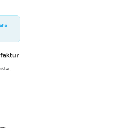
saha
faktur
aktur,
ran