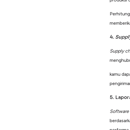
Perhitung
memberik
4.
Suppl
Supply c
menghubun
kamu dapa
pengirima
5. Lapo
Software
berdasark
performa 