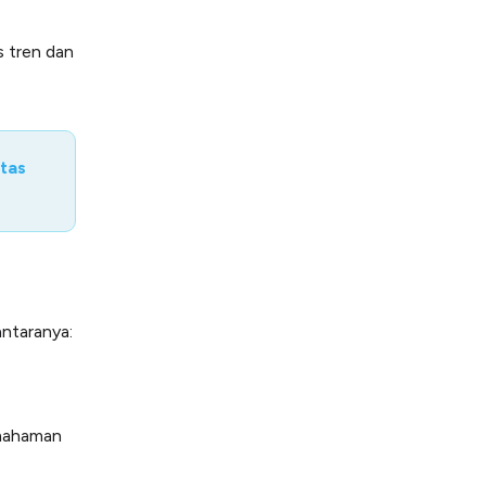
s tren dan
tas
antaranya:
emahaman