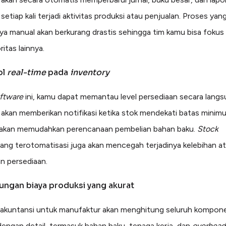
etiap kali terjadi aktivitas produksi atau penjualan. Proses yan
a manual akan berkurang drastis sehingga tim kamu bisa fokus
ritas lainnya.
ol
real-time
pada
inventory
ftware
ini, kamu dapat memantau level persediaan secara langs
i akan memberikan notifikasi ketika stok mendekati batas minim
 akan memudahkan perencanaan pembelian bahan baku.
Stock
ang terotomatisasi juga akan mencegah terjadinya kelebihan a
n persediaan.
tungan biaya produksi yang akurat
akuntansi untuk manufaktur akan menghitung seluruh kompone
dengan detail, termasuk bahan baku, tenaga kerja, dan
overhead