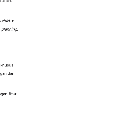
alahan,
nufaktur
 planning
,
 khusus
ngan dan
gan fitur