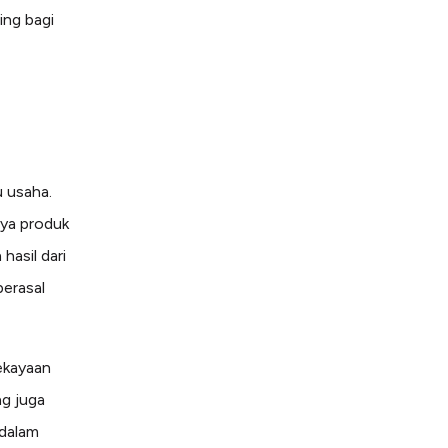
ing bagi
 usaha.
nya produk
hasil dari
berasal
ekayaan
ng juga
 dalam