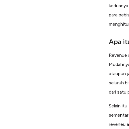
keduanya 
para pebi
menghitu
Apa it
Revenue s
Mudahnya 
ataupun j
seluruh b
dari satu 
Selain it
sementara
reveneu a