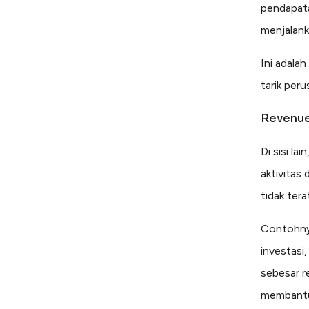
pendapata
menjalank
Ini adala
tarik per
Revenue
Di sisi l
aktivitas 
tidak ter
Contohnya
investasi
sebesar r
membantu 