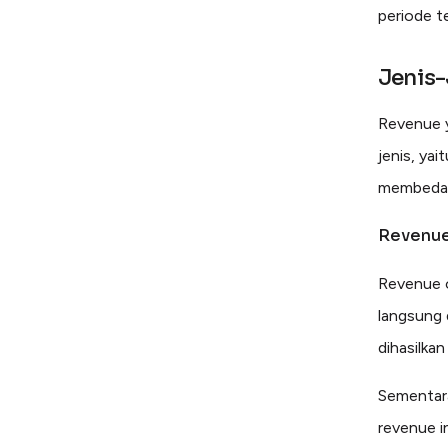
periode t
Jenis-
Revenue y
jenis, ya
membedaka
Revenue
Revenue o
langsung 
dihasilkan
Sementara
revenue i