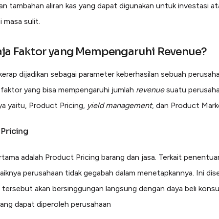
n tambahan aliran kas yang dapat digunakan untuk investasi a
 masa sulit.
aja Faktor yang Mempengaruhi Revenue?
erap dijadikan sebagai parameter keberhasilan sebuah perusaha
faktor yang bisa mempengaruhi jumlah
revenue
suatu perusah
ya yaitu, Product Pricing,
yield management
, dan Product Mark
Pricing
rtama adalah Product Pricing barang dan jasa. Terkait penentua
 baiknya perusahaan tidak gegabah dalam menetapkannya. Ini di
l tersebut akan bersinggungan langsung dengan daya beli kon
a yang dapat diperoleh perusahaan