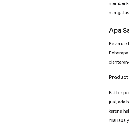
memberika
mengatasi
Apa S
Revenue k
Beberapa 
diantaran
Product 
Faktor pe
jual, ada
karena ha
nilai lab