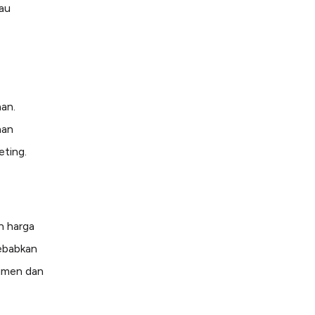
tau
an.
aan
eting.
n harga
sebabkan
sumen dan