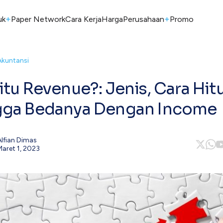
+
+
uk
Paper Network
Cara Kerja
Harga
Perusahaan
Promo
Akuntansi
itu Revenue?: Jenis, Cara Hit
gga Bedanya Dengan Income
Alfian Dimas
Maret 1, 2023