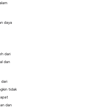
dalam
an daya
h dari
tal dan
dari
gkin tidak
dapat
tan dan