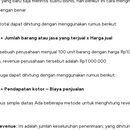
 yang baru saja merintis suatu bisnis, nah berikut ini cara meng
dengan benar.
otal dapat dihitung dengan menggunakan rumus berikut:
 Jumlah barang atau jasa yang terjual x Harga jual
 sebuah perusahaan menjual 100 unit barang dengan harga Rp1
a, revenue perusahaan tersebut adalah Rp1.000.000.
uga dapat dihitung dengan menggunakan rumus berikut:
= Pendapatan kotor – Biaya penjualan
mus simple diatas Ada beberapa metode untuk menghitung rev
Revenue:
Ini adalah jumlah keseluruhan penerimaan, yang dihit