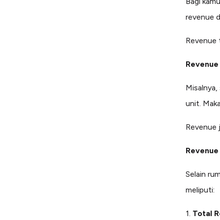
Bagi kamu
revenue 
Revenue t
Revenue =
Misalnya,
unit. Mak
Revenue j
Revenue 
Selain ru
meliputi:
1.
Total 