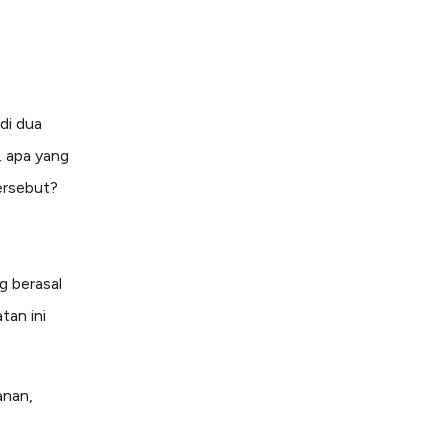
di dua
, apa yang
ersebut?
g berasal
tan ini
anan,