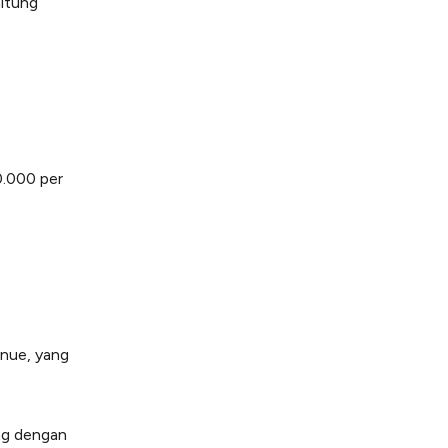
hitung
0.000 per
enue, yang
ung dengan