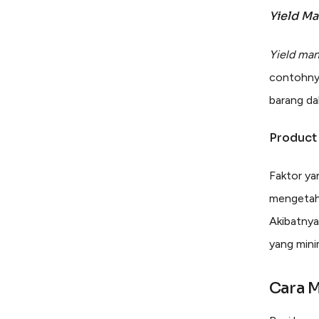
Yield M
Yield ma
contohny
barang da
Product
Faktor ya
mengetahu
Akibatnya,
yang mini
Cara 