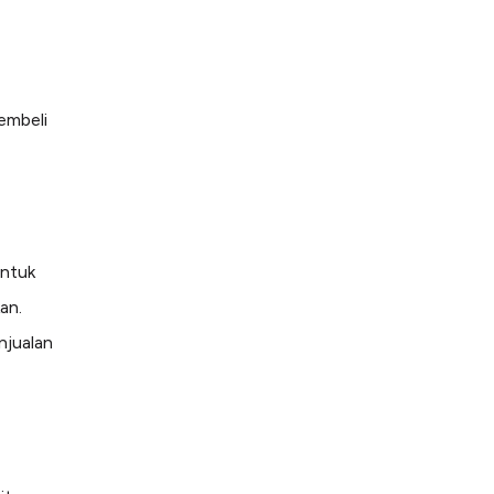
embeli
untuk
an.
njualan