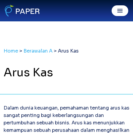
Invoice Online
Home
>
Berawalan A
>
Arus Kas
Invoice Penjualan
Invoice digital sah, dibayar mudah
Purchase Order
Arus Kas
Kirim PO resmi gratis & mudah
Digital Payment
PaperPay In
Tagih klien mudah, cepat dibayar
Dalam dunia keuangan, pemahaman tentang arus kas
PaperPay Out
sangat penting bagi keberlangsungan dan
Bayar suplier dengan kartu kredit
pertumbuhan sebuah bisnis. Arus kas menunjukkan
Paper XB
Bayar luar negeri pakai kartu kredit
kemampuan sebuah perusahaan dalam menghasilkan