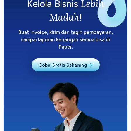
Lebih
Kelola Bisnis
Mudah
!
Buat Invoice, kirim dan tagih pembayaran,
sampai laporan keuangan semua bisa di
Paper.
Coba Gratis Sekarang