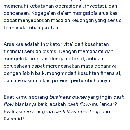
memenuhi kebutuhan operasional, investasi, dan
pendanaan. Kegagalan dalam mengelola arus kas
dapat menyebabkan masalah keuangan yang serius,
termasuk kebangkrutan.
Arus kas adalah indikator vital dari kesehatan
finansial sebuah bisnis. Dengan memahami dan
mengelola arus kas dengan efektif, sebuah
perusahaan dapat merencanakan masa depannya
dengan lebih baik, menghindari kesulitan finansial,
dan memaksimalkan potensi pertumbuhannya.
Buat kamu seorang
business owner
yang ingin
cash
flow
bisnisnya baik, apakah
cash flow
-mu lancar?
Evaluasi sekarang via
cash flow check-up
dari
Paper.id!