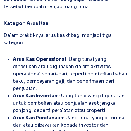
tersebut berubah menjadi uang tunai.
Inventory
Atur stok mudah, terkoneksi invoice
Kategori Arus Kas
Software Akuntansi
Pencatatan Laporan Keuangan Gratis
Dalam praktiknya, arus kas dibagi menjadi tiga
kategori:
Arus Kas Operasional
: Uang tunai yang
dihasilkan atau digunakan dalam aktivitas
operasional sehari-hari, seperti pembelian bahan
baku, pembayaran gaji, dan penerimaan dari
penjualan.
Arus Kas Investasi
: Uang tunai yang digunakan
untuk pembelian atau penjualan aset jangka
panjang, seperti peralatan atau properti.
Arus Kas Pendanaan
: Uang tunai yang diterima
dari atau dibayarkan kepada investor dan