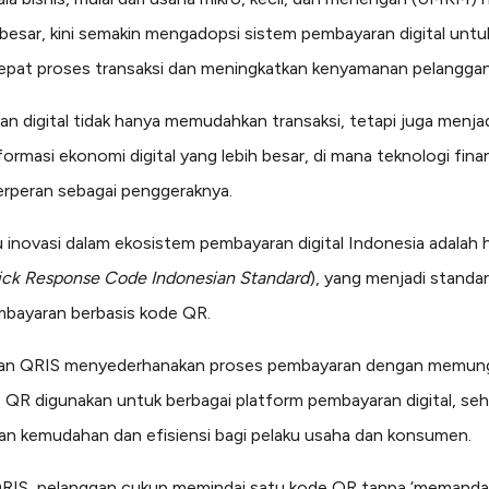
 besar, kini semakin mengadopsi sistem pembayaran digital untu
pat proses transaksi dan meningkatkan kenyamanan pelanggan
n digital tidak hanya memudahkan transaksi, tetapi juga menjad
formasi ekonomi digital yang lebih besar, di mana teknologi finan
erperan sebagai penggeraknya.
u inovasi dalam ekosistem pembayaran digital Indonesia adalah 
ck Response Code Indonesian Standard
), yang menjadi standar
bayaran berbasis kode QR.
an QRIS menyederhanakan proses pembayaran dengan memung
 QR digunakan untuk berbagai platform pembayaran digital, se
n kemudahan dan efisiensi bagi pelaku usaha dan konsumen.
RIS, pelanggan cukup memindai satu kode QR tanpa ‘memanda