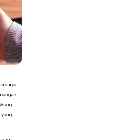
erbagai
euangan.
dukung
n yang
hingga