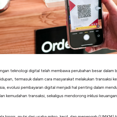
gan teknologi digital telah membawa perubahan besar dalam b
idupan, termasuk dalam cara masyarakat melakukan transaksi k
sia, evolusi pembayaran digital menjadi hal penting dalam men
 dan kemudahan transaksi, sekaligus mendorong inklusi keuanga
la bisnis, mulai dari usaha mikro, kecil, dan menengah (UMKM) 