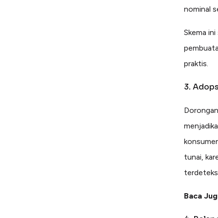
nominal s
Skema ini
pembuatan
praktis.
3. Adops
Dorongan 
menjadika
konsumen
tunai, kar
terdeteksi
Baca Jug