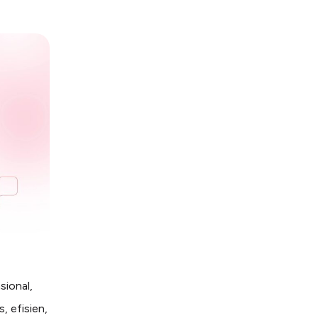
ional,
, efisien,