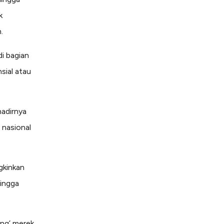
k
.
i bagian
sial atau
hadirnya
 nasional
kinkan
hingga
ng’ merek