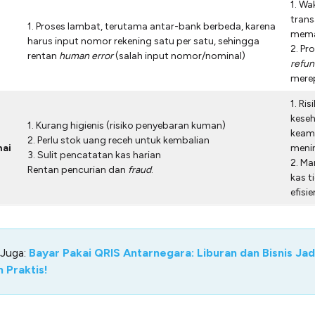
1. Wa
trans
1. Proses lambat, terutama antar-bank berbeda, karena
mema
harus input nomor rekening satu per satu, sehingga
2. Pr
rentan
human error
(salah input nomor/nominal)
refun
mere
1. Ris
kese
1. Kurang higienis (risiko penyebaran kuman)
keam
2. Perlu stok uang receh untuk kembalian
nai
meni
3. Sulit pencatatan kas harian
2. M
Rentan pencurian dan
fraud
.
kas t
efisie
 Juga:
Bayar Pakai QRIS Antarnegara: Liburan dan Bisnis Jad
 Praktis!