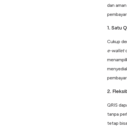
dan aman
pembayara
1. Satu 
Cukup den
e-wallet
d
menampilk
menyediak
pembayaran
2. Fleks
QRIS dapa
tanpa per
tetap bis