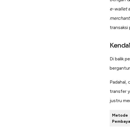
e-wallet
a
merchant
transaksi 
Kenda
Di balik 
bergantu
Padahal, 
transfer 
justru me
Metode
Pembaya