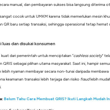
ecara manual, dan pembayaran sukses bisa langsung diterima o
 sangat cocok untuk UMKM karena tidak memerlukan mesin khu
 QR baru setiap transaksi, sehingga operasional tetap hemat 
i luas dan disukai konsumen
kuat dari pemerintah untuk menciptakan “
cashless society
” tel
n QRIS sebagai pilihan utama masyarakat. Saat ini, hampir semua
 lebih nyaman membayar secara non-tunai daripada membawa
ena keamanan transaksi lebih terjaga dan risiko
fraud
lebih muda
.
a:
Belum Tahu Cara Membuat QRIS? Ikuti Langkah Mudah Ini