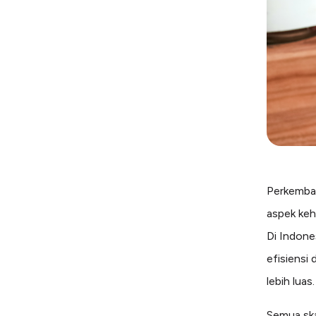
Perkemban
aspek keh
Di Indone
efisiensi
lebih luas.
Semua ska