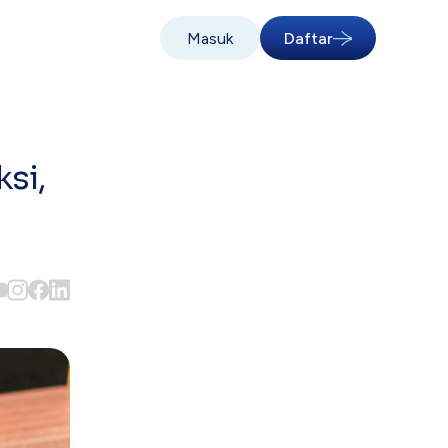
Masuk
Daftar
si,