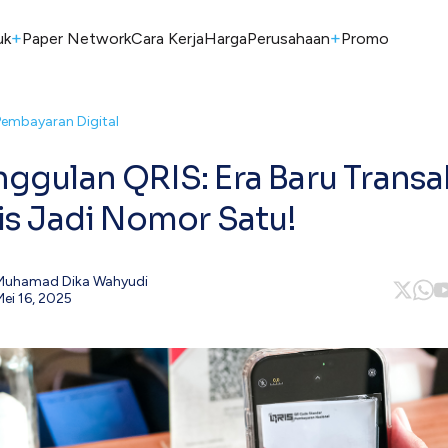
+
+
uk
Paper Network
Cara Kerja
Harga
Perusahaan
Promo
Pembayaran Digital
ggulan QRIS: Era Baru Transak
is Jadi Nomor Satu!
Muhamad Dika Wahyudi
Mei 16, 2025