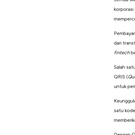
korporasi
memperce
Pembayara
dari trans
fintech
b
Salah sat
QRIS (
Qui
untuk pem
Keunggul
satu kode
memberika
Dengan Q