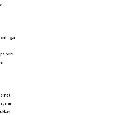
de
berbagai
pa perlu
em
ternet,
bayaran
sukkan