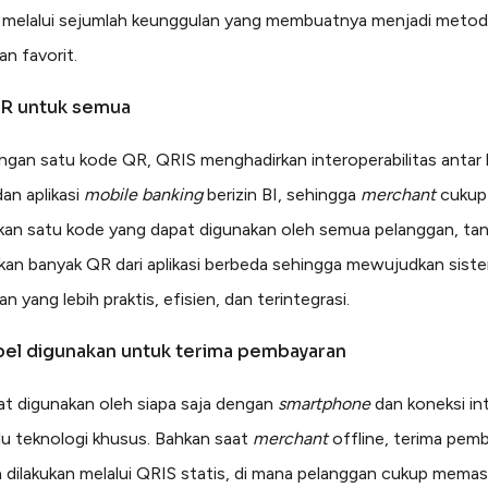
 melalui sejumlah keunggulan yang membuatnya menjadi meto
n favorit.
QR untuk semua
gan satu kode QR, QRIS menghadirkan interoperabilitas antar 
an aplikasi
mobile banking
berizin BI, sehingga
merchant
cukup
an satu kode yang dapat digunakan oleh semua pelanggan, tan
an banyak QR dari aplikasi berbeda sehingga mewujudkan sist
 yang lebih praktis, efisien, dan terintegrasi.
ibel digunakan untuk terima pembayaran
t digunakan oleh siapa saja dengan
smartphone
dan koneksi in
lu teknologi khusus. Bahkan saat
merchant
offline, terima pem
a dilakukan melalui QRIS statis, di mana pelanggan cukup mema