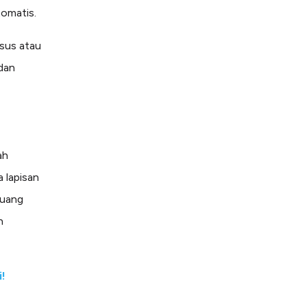
tomatis.
sus atau
dan
ah
 lapisan
 uang
h
!