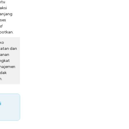
ktu
aksi
njang
oses
d
potkan.
iko
hatan dan
anan
ngkat
anajemen
idak
n.
i