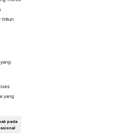
n
triliun
 yang
roses
ai yang
ak pada
asional