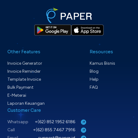
Other Features
Resources
Invoice Generator
Kamus Bisnis
Invoice Reminder
Blog
Template Invoice
Help
Bulk Payment
FAQ
E-Meterai
Laporan Keuangan
Customer Care
Whatsapp
+(62) 852 1952 6186
Call
+(62) 855 7467 7916
Email
support@paper.id