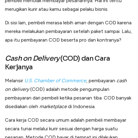
pembeli menolak membayar pesanannya. Hal ini tentu
Lainnya
merugikan kurir atau kamu sebagai pelaku bisnis.
Open API
Integrasi sistem bisnis dengan API
Di sisi lain, pembeli merasa lebih aman dengan COD karena
Software Akuntansi
Pencatatan Laporan Keuangan Gratis
mereka melakukan pembayaran setelah paket sampai. Lalu,
Integrasi Accurate
apa itu pembayaran COD beserta pro dan kontranya?
Integrasi Paper dengan Accurate
Cash on Delivery
(COD) dan Cara
Kerjanya
Melansir
U.S. Chamber of Commerce
, pembayaran
cash
on delivery
(COD) adalah metode pengumpulan
pembayaran dari pembeli ketika pesanan tiba. COD banyak
disediakan oleh
marketplace
di Indonesia.
Cara kerja COD secara umum adalah pembeli membayar
secara tunai melalui kurir sesuai dengan harga suatu
pesanan. Metode COD bayar di tempat ini dilakukan