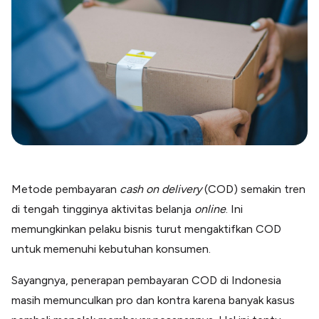
Blog
Paper XB
Kumpulan tips dan informasi bisnis
Bayar luar negeri pakai kartu kredit
Kartu Kredit Bisnis
Paper Card
Satu kartu untuk bisnis & personal
Paper Horizon
Kartu korporat expense terlengkap
Solusi Industri
Metode pembayaran
cash on delivery
(COD) semakin tren
Food & Beverages
Kelola Multi Outlet & Supplier
di tengah tingginya aktivitas belanja
online
. Ini
Konstruksi
memungkinkan pelaku bisnis turut mengaktifkan COD
Kelola Pembayaran Termin Proyek
untuk memenuhi kebutuhan konsumen.
Health & Beauty
Terima Pembayaran Instan Dan CC
Sayangnya, penerapan pembayaran COD di Indonesia
masih memunculkan pro dan kontra karena banyak kasus