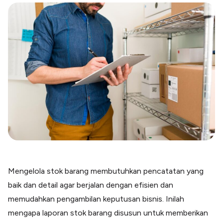
Blog
Paper XB
Kumpulan tips dan informasi bisnis
Bayar luar negeri pakai kartu kredit
Kartu Kredit Bisnis
Paper Card
Satu kartu untuk bisnis & personal
Paper Horizon
Kartu korporat expense terlengkap
Solusi Industri
Food & Beverages
Kelola Multi Outlet & Supplier
Konstruksi
Kelola Pembayaran Termin Proyek
Mengelola stok barang membutuhkan pencatatan yang
Health & Beauty
baik dan detail agar berjalan dengan efisien dan
Terima Pembayaran Instan Dan CC
memudahkan pengambilan keputusan bisnis. Inilah
mengapa laporan stok barang disusun untuk memberikan