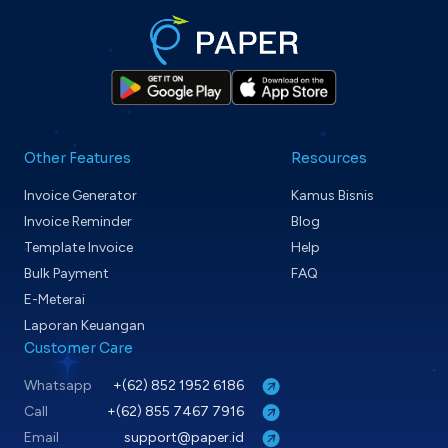
Other Features
Resources
Invoice Generator
Kamus Bisnis
Invoice Reminder
Blog
Template Invoice
Help
Bulk Payment
FAQ
E-Meterai
Laporan Keuangan
Customer Care
Whatsapp
+(62) 852 1952 6186
Call
+(62) 855 7467 7916
Email
support@paper.id