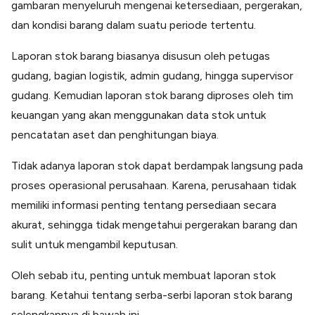
gambaran menyeluruh mengenai ketersediaan, pergerakan,
Lainnya
Open API
dan kondisi barang dalam suatu periode tertentu.
Integrasi sistem bisnis dengan API
Laporan stok barang biasanya disusun oleh petugas
Software Akuntansi
Pencatatan Laporan Keuangan Gratis
gudang, bagian logistik, admin gudang, hingga supervisor
Integrasi Accurate
gudang. Kemudian laporan stok barang diproses oleh tim
Integrasi Paper dengan Accurate
keuangan yang akan menggunakan data stok untuk
pencatatan aset dan penghitungan biaya.
Tidak adanya laporan stok dapat berdampak langsung pada
proses operasional perusahaan. Karena, perusahaan tidak
memiliki informasi penting tentang persediaan secara
akurat, sehingga tidak mengetahui pergerakan barang dan
sulit untuk mengambil keputusan.
Oleh sebab itu, penting untuk membuat laporan stok
barang. Ketahui tentang serba-serbi laporan stok barang
selengkapnya di bawah ini.