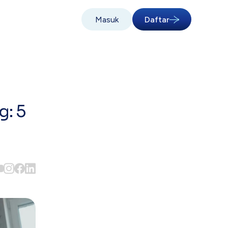
Masuk
Daftar
g: 5