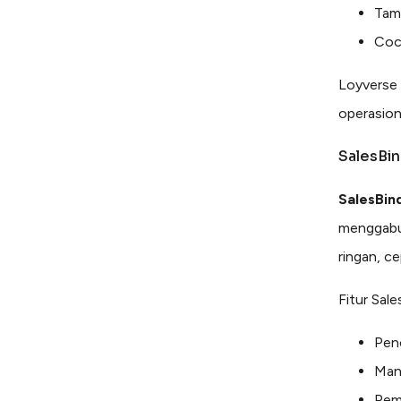
Tam
Coco
Loyverse s
operasion
SalesBi
SalesBin
menggabun
ringan, c
Fitur Sale
Pen
Mana
Pem