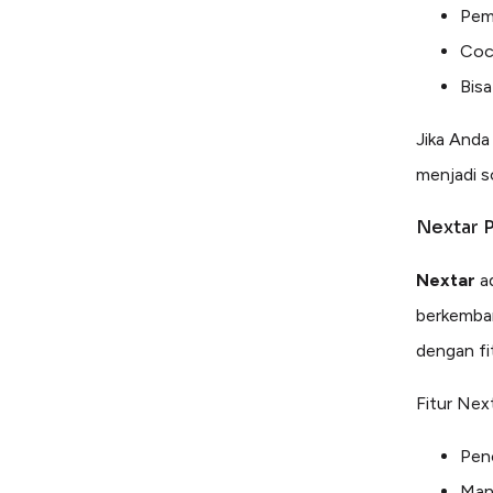
Pemb
Coco
Bisa
Jika Anda
menjadi s
Nextar 
Nextar
ad
berkemban
dengan fi
Fitur Next
Penc
Man