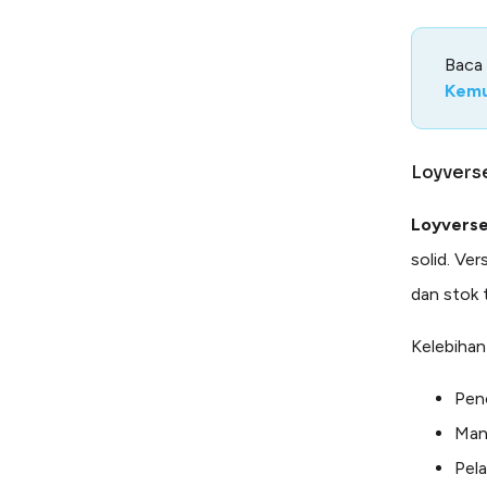
Baca
Kemu
Loyvers
Loyvers
solid. Ve
dan stok 
Kelebihan
Penc
Man
Pela