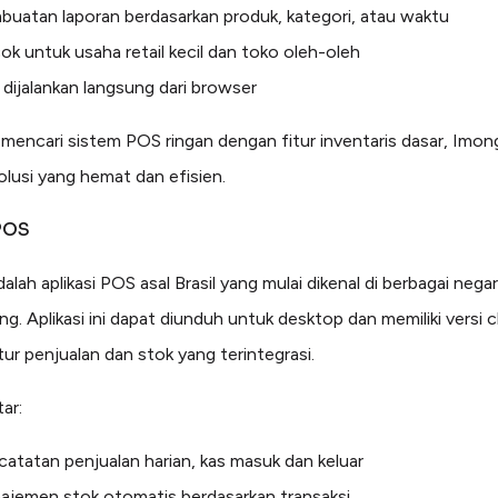
uatan laporan berdasarkan produk, kategori, atau waktu
k untuk usaha retail kecil dan toko oleh-oleh
 dijalankan langsung dari browser
 mencari sistem POS ringan dengan fitur inventaris dasar, Imon
olusi yang hemat dan efisien.
POS
alah aplikasi POS asal Brasil yang mulai dikenal di berbagai nega
g. Aplikasi ini dapat diunduh untuk desktop dan memiliki versi 
tur penjualan dan stok yang terintegrasi.
ar:
atatan penjualan harian, kas masuk dan keluar
ajemen stok otomatis berdasarkan transaksi