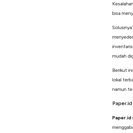
Kesalahan
bisa meny
Solusiny
menyederh
inventaris
mudah dig
Berikut i
lokal terb
namun tet
Paper.id
Paper.id
menggabun