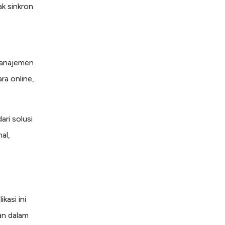
ak sinkron
manajemen
ara online,
ari solusi
al,
kasi ini
an dalam