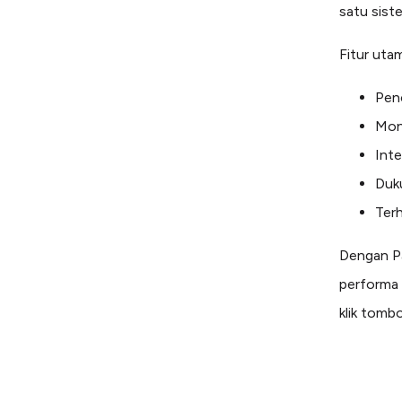
satu sist
Fitur utam
Pen
Moni
Inte
Duku
Ter
Dengan Pa
performa 
klik tomb