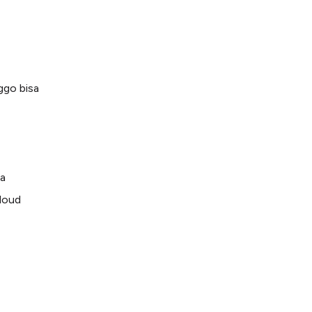
ggo bisa
ra
cloud