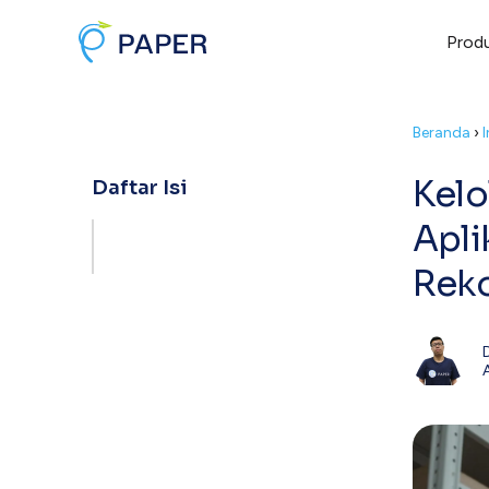
Prod
Beranda
›
Kelo
Daftar Isi
Apli
Reko