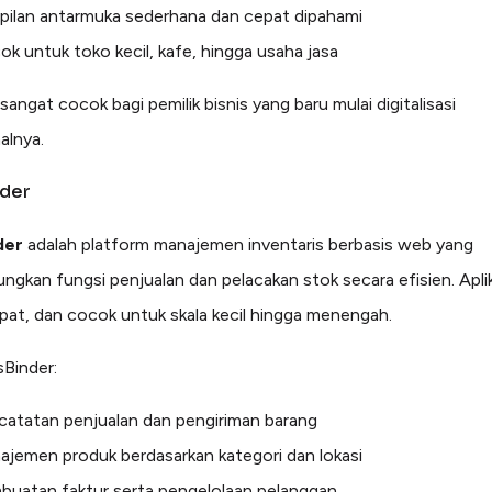
pilan antarmuka sederhana dan cepat dipahami
k untuk toko kecil, kafe, hingga usaha jasa
angat cocok bagi pemilik bisnis yang baru mulai digitalisasi
alnya.
nder
der
adalah platform manajemen inventaris berbasis web yang
gkan fungsi penjualan dan pelacakan stok secara efisien. Aplika
epat, dan cocok untuk skala kecil hingga menengah.
sBinder:
catatan penjualan dan pengiriman barang
jemen produk berdasarkan kategori dan lokasi
buatan faktur serta pengelolaan pelanggan