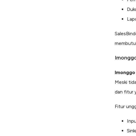
Duk
Lapo
SalesBind
membutuhk
Imongg
Imonggo
Meski tid
dan fitur
Fitur ungg
Inpu
Sink