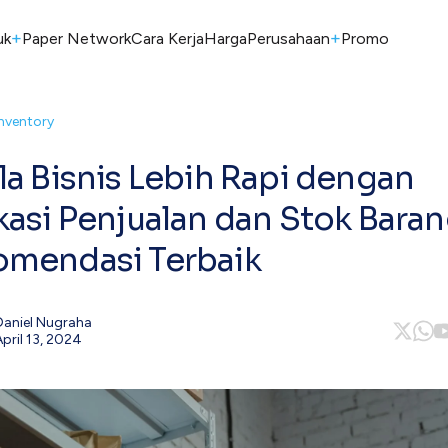
+
+
uk
Paper Network
Cara Kerja
Harga
Perusahaan
Promo
Inventory
la Bisnis Lebih Rapi dengan
kasi Penjualan dan Stok Baran
mendasi Terbaik
Daniel Nugraha
April 13, 2024