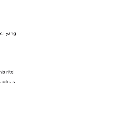
cil yang
s ritel.
bilitas