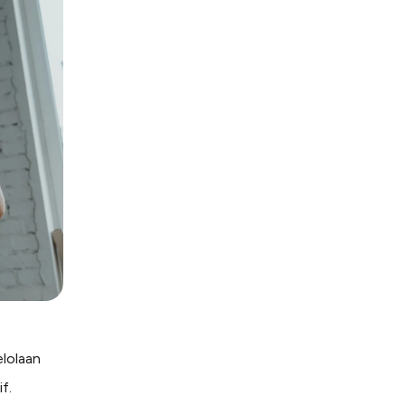
lolaan
f.