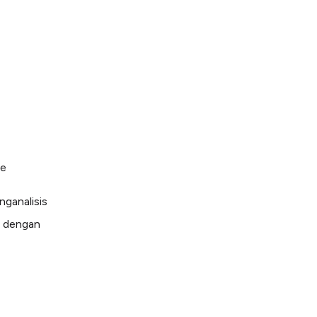
ee
nganalisis
g dengan