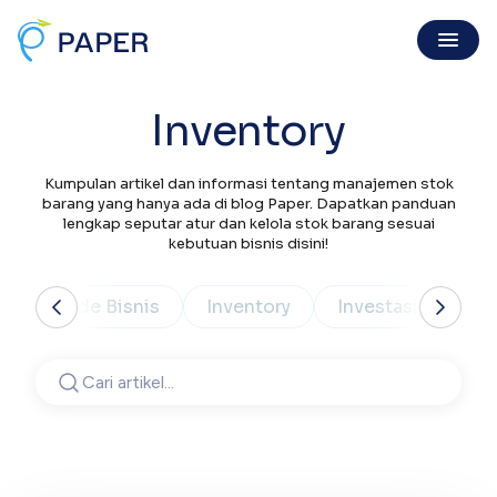
Inventory
Invoice Online
Kumpulan artikel dan informasi tentang manajemen stok
Invoice Penjualan
barang yang hanya ada di blog Paper. Dapatkan panduan
Invoice digital sah, dibayar mudah
lengkap seputar atur dan kelola stok barang sesuai
Purchase Order
kebutuan bisnis disini!
Kirim PO resmi gratis & mudah
Kuitansi
dup
Ide Bisnis
Inventory
Investasi
Inv
Buat kuitansi langsung dari invoice
Digital Payment
Tentang Kami
PaperPay In
Pencapaian, visi, dan misi Paper
Tagih klien mudah, cepat dibayar
Karir
PaperPay Out
Bergabung bersama Paper
Bayar suplier dengan kartu kredit