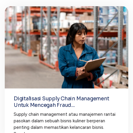
Blog
Paper XB
Kumpulan tips dan informasi bisnis
Bayar luar negeri pakai kartu kredit
Kartu Kredit Bisnis
Paper Card
Satu kartu untuk bisnis & personal
Paper Horizon
Kartu korporat expense terlengkap
Solusi Industri
Food & Beverages
Kelola Multi Outlet & Supplier
Konstruksi
Digitalisasi Supply Chain Management
Kelola Pembayaran Termin Proyek
Untuk Mencegah Fraud...
Health & Beauty
Terima Pembayaran Instan Dan CC
Supply chain management atau manajemen rantai
pasokan dalam sebuah bisnis kuliner berperan
penting dalam memastikan kelancaran bisnis.