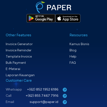
Other Features
Resources
Invoice Generator
Kamus Bisnis
Invoice Reminder
Blog
Template Invoice
Help
Bulk Payment
FAQ
E-Meterai
Laporan Keuangan
Customer Care
Whatsapp
+(62) 852 1952 6186
Call
+(62) 855 7467 7916
Email
support@paper.id