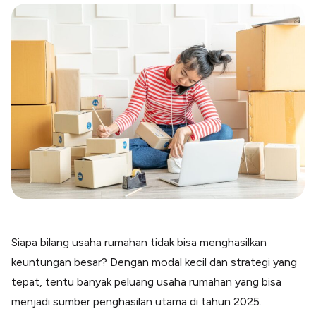
Blog
Paper XB
Kumpulan tips dan informasi bisnis
Bayar luar negeri pakai kartu kredit
Kartu Kredit Bisnis
Paper Card
Satu kartu untuk bisnis & personal
Paper Horizon
Kartu korporat expense terlengkap
Solusi Industri
Food & Beverages
Kelola Multi Outlet & Supplier
Konstruksi
Kelola Pembayaran Termin Proyek
Siapa bilang usaha rumahan tidak bisa menghasilkan
Health & Beauty
keuntungan besar? Dengan modal kecil dan strategi yang
Terima Pembayaran Instan Dan CC
tepat, tentu banyak peluang usaha rumahan yang bisa
menjadi sumber penghasilan utama di tahun 2025.