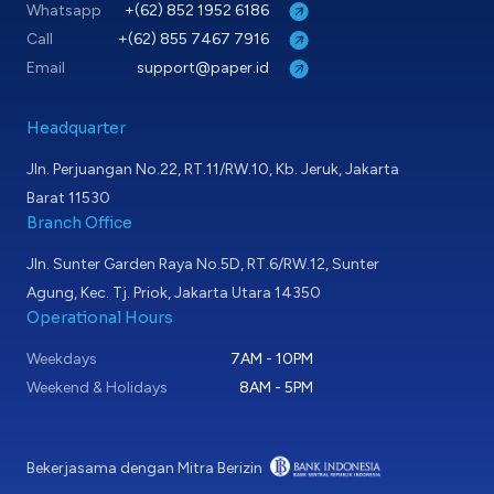
Whatsapp
+(62) 852 1952 6186
Call
+(62) 855 7467 7916
Email
support@paper.id
Headquarter
Jln. Perjuangan No.22, RT.11/RW.10, Kb. Jeruk, Jakarta
Barat 11530
Branch Office
Jln. Sunter Garden Raya No.5D, RT.6/RW.12, Sunter
Agung, Kec. Tj. Priok, Jakarta Utara 14350
Operational Hours
Weekdays
7AM - 10PM
Weekend & Holidays
8AM - 5PM
Bekerjasama dengan Mitra Berizin