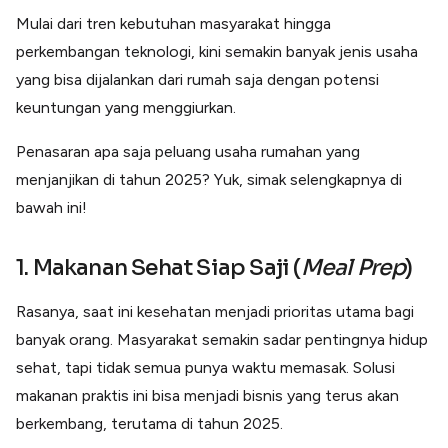
Lainnya
Mulai dari tren kebutuhan masyarakat hingga
Open API
Integrasi sistem bisnis dengan API
perkembangan teknologi, kini semakin banyak jenis usaha
yang bisa dijalankan dari rumah saja dengan potensi
Software Akuntansi
Pencatatan Laporan Keuangan Gratis
keuntungan yang menggiurkan.
Integrasi Accurate
Integrasi Paper dengan Accurate
Penasaran apa saja peluang usaha rumahan yang
menjanjikan di tahun 2025? Yuk, simak selengkapnya di
bawah ini!
1. Makanan Sehat Siap Saji (
Meal Prep
)
Rasanya, saat ini kesehatan menjadi prioritas utama bagi
banyak orang. Masyarakat semakin sadar pentingnya hidup
sehat, tapi tidak semua punya waktu memasak. Solusi
makanan praktis ini bisa menjadi bisnis yang terus akan
berkembang, terutama di tahun 2025.