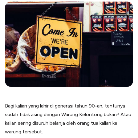
Blog
Paper XB
Kumpulan tips dan informasi bisnis
Bayar luar negeri pakai kartu kredit
Kartu Kredit Bisnis
Paper Card
Satu kartu untuk bisnis & personal
Paper Horizon
Kartu korporat expense terlengkap
Solusi Industri
Food & Beverages
Kelola Multi Outlet & Supplier
Konstruksi
Kelola Pembayaran Termin Proyek
Bagi kalian yang lahir di generasi tahun 90-an, tentunya
Health & Beauty
sudah tidak asing dengan Warung Kelontong bukan? Atau
Terima Pembayaran Instan Dan CC
kalian sering disuruh belanja oleh orang tua kalian ke
warung tersebut.