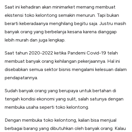
Lainnya
Saat ini kehadiran akan minimarket memang membuat
Open API
Integrasi sistem bisnis dengan API
ekistensi toko kelontong semakin menurun. Tapi bukan
berarti keberadaanya menghilang begitu saja. Justru masih
Software Akuntansi
Pencatatan Laporan Keuangan Gratis
banyak orang yang berbelanja kesana karena dianggap
Integrasi Accurate
lebih murah dan juga lengkap.
Integrasi Paper dengan Accurate
Saat tahun 2020-2022 ketika Pandemi Covid-19 telah
membuat banyak orang kehilangan pekerjaannya. Hal ini
disebabkan semua sektor bisnis mengalami kelesuan dalam
pendapatannya.
Sudah banyak orang yang berupaya untuk bertahan di
tengah kondisi ekonomi yang sulit, salah satunya dengan
membuka usaha seperti toko kelontong.
Dengan membuka toko kelontong, kalian bisa menjual
berbagai barang yang dibutuhkan oleh banyak orang. Kalau