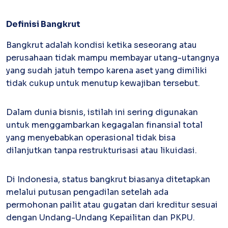
Definisi Bangkrut
Kartu Kredit Bisnis
PAPER
CARD
Bangkrut adalah kondisi ketika seseorang atau
Satu kartu untuk bisnis & personal
perusahaan tidak mampu membayar utang-utangnya
Paper Horizon Card
yang sudah jatuh tempo karena aset yang dimiliki
Kartu korporat expense terlengkap
tidak cukup untuk menutup kewajiban tersebut.
Enterprise
Dalam dunia bisnis, istilah ini sering digunakan
Supplier Portal
Solusi invoice-to-pay anti ribet
untuk menggambarkan kegagalan finansial total
yang menyebabkan operasional tidak bisa
Buyer Portal
Sederhanakan proses order-to-cash
dilanjutkan tanpa restrukturisasi atau likuidasi.
Open API
Integrasi sistem bisnis dengan API
Di Indonesia, status bangkrut biasanya ditetapkan
melalui putusan pengadilan setelah ada
permohonan pailit atau gugatan dari kreditur sesuai
Others
dengan Undang-Undang Kepailitan dan PKPU.
Integrasi Accurate
Integrasi Paper dengan Accurate