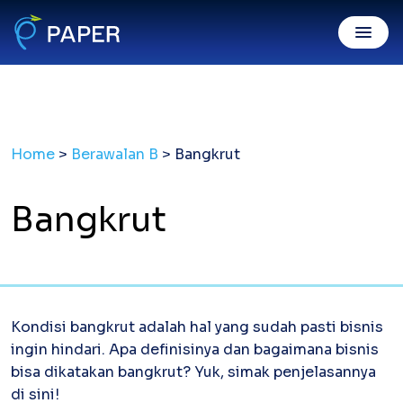
Invoice Online
Home
>
Berawalan B
>
Bangkrut
Invoice Penjualan
Invoice digital sah, dibayar mudah
Purchase Order
Bangkrut
Kirim PO resmi gratis & mudah
Digital Payment
PaperPay In
Tagih klien mudah, cepat dibayar
Kondisi bangkrut adalah hal yang sudah pasti bisnis
PaperPay Out
ingin hindari. Apa definisinya dan bagaimana bisnis
Bayar suplier dengan kartu kredit
bisa dikatakan bangkrut? Yuk, simak penjelasannya
Paper XB
Bayar luar negeri pakai kartu kredit
di sini!