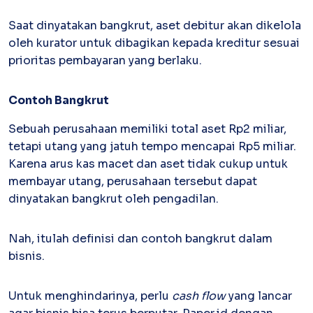
Inventory
Saat dinyatakan bangkrut, aset debitur akan dikelola
Atur stok mudah, terkoneksi invoice
oleh kurator untuk dibagikan kepada kreditur sesuai
Software Akuntansi
prioritas pembayaran yang berlaku.
Pencatatan Laporan Keuangan Gratis
Contoh Bangkrut
Sebuah perusahaan memiliki total aset Rp2 miliar,
tetapi utang yang jatuh tempo mencapai Rp5 miliar.
Karena arus kas macet dan aset tidak cukup untuk
membayar utang, perusahaan tersebut dapat
dinyatakan bangkrut oleh pengadilan.
Nah, itulah definisi dan contoh bangkrut dalam
bisnis.
Untuk menghindarinya, perlu
cash flow
yang lancar