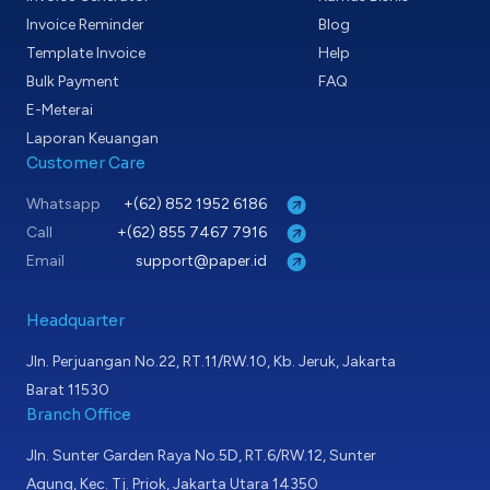
Invoice Reminder
Blog
Template Invoice
Help
Bulk Payment
FAQ
E-Meterai
Laporan Keuangan
Customer Care
Whatsapp
+(62) 852 1952 6186
Call
+(62) 855 7467 7916
Email
support@paper.id
Headquarter
Jln. Perjuangan No.22, RT.11/RW.10, Kb. Jeruk, Jakarta
Barat 11530
Branch Office
Jln. Sunter Garden Raya No.5D, RT.6/RW.12, Sunter
Agung, Kec. Tj. Priok, Jakarta Utara 14350