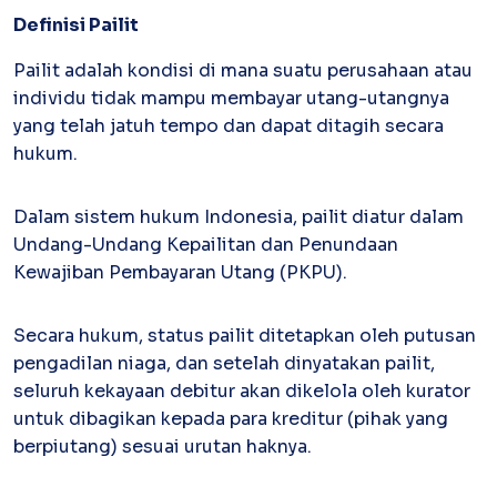
Definisi Pailit
Kartu Kredit Bisnis
Pailit adalah kondisi di mana suatu perusahaan atau
PAPER
CARD
individu tidak mampu membayar utang-utangnya
Satu kartu untuk bisnis & personal
yang telah jatuh tempo dan dapat ditagih secara
Paper Horizon Card
hukum.
Kartu korporat expense terlengkap
Dalam sistem hukum Indonesia, pailit diatur dalam
Enterprise
Undang-Undang Kepailitan dan Penundaan
Supplier Portal
Solusi invoice-to-pay anti ribet
Kewajiban Pembayaran Utang (PKPU).
Buyer Portal
Sederhanakan proses order-to-cash
Secara hukum, status pailit ditetapkan oleh putusan
Open API
pengadilan niaga, dan setelah dinyatakan pailit,
Integrasi sistem bisnis dengan API
seluruh kekayaan debitur akan dikelola oleh kurator
untuk dibagikan kepada para kreditur (pihak yang
berpiutang) sesuai urutan haknya.
Others
Integrasi Accurate
Integrasi Paper dengan Accurate