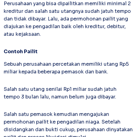
Perusahaan yang bisa dipailitkan memiliki minimal 2
Inventory
kreditur dan salah satu utangnya sudah jatuh tempo
Atur stok mudah, terkoneksi invoice
dan tidak dibayar. Lalu, ada permohonan pailit yang
Software Akuntansi
diajukan ke pengadilan baik oleh kreditur, debitur,
Pencatatan Laporan Keuangan Gratis
atau kejaksaan.
Contoh Pailit
Sebuah perusahaan percetakan memiliki utang Rp5
miliar kepada beberapa pemasok dan bank.
Salah satu utang senilai Rp1 miliar sudah jatuh
tempo 3 bulan lalu, namun belum juga dibayar.
Salah satu pemasok kemudian mengajukan
permohonan pailit ke pengadilan niaga. Setelah
disidangkan dan bukti cukup, perusahaan dinyatakan