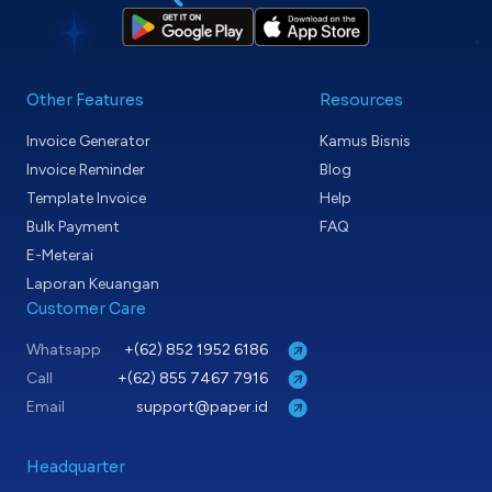
Other Features
Resources
Invoice Generator
Kamus Bisnis
Invoice Reminder
Blog
Template Invoice
Help
Bulk Payment
FAQ
E-Meterai
Laporan Keuangan
Customer Care
Whatsapp
+(62) 852 1952 6186
Call
+(62) 855 7467 7916
Email
support@paper.id
Headquarter