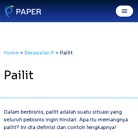
Invoice Online
Home
>
Berawalan P
>
Pailit
Invoice Penjualan
Invoice digital sah, dibayar mudah
Purchase Order
Pailit
Kirim PO resmi gratis & mudah
Digital Payment
PaperPay In
Tagih klien mudah, cepat dibayar
Dalam berbisnis, pailit adalah suatu situasi yang
PaperPay Out
seluruh pebisnis ingin hindari. Apa itu memangnya
Bayar suplier dengan kartu kredit
pailit? Ini dia definisi dan contoh lengkapnya!
Paper XB
Bayar luar negeri pakai kartu kredit