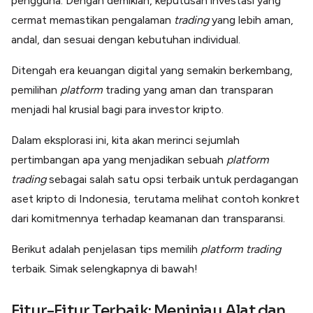
pengguna. Dengan demikian, keputusan investasi yang
Lainnya
cermat memastikan pengalaman
trading
yang lebih aman,
Open API
Integrasi sistem bisnis dengan API
andal, dan sesuai dengan kebutuhan individual.
Software Akuntansi
Pencatatan Laporan Keuangan Gratis
Ditengah era keuangan digital yang semakin berkembang,
pemilihan
platform
trading yang aman dan transparan
Integrasi Accurate
Integrasi Paper dengan Accurate
menjadi hal krusial bagi para investor kripto.
Dalam eksplorasi ini, kita akan merinci sejumlah
pertimbangan apa yang menjadikan sebuah
platform
trading
sebagai salah satu opsi terbaik untuk perdagangan
aset kripto di Indonesia, terutama melihat contoh konkret
dari komitmennya terhadap keamanan dan transparansi.
Berikut adalah penjelasan tips memilih
platform trading
terbaik. Simak selengkapnya di bawah!
Fitur-Fitur Terbaik: Meninjau Alat dan