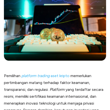
Blog
Paper XB
Kumpulan tips dan informasi bisnis
Bayar luar negeri pakai kartu kredit
Kartu Kredit Bisnis
Paper Card
Satu kartu untuk bisnis & personal
Paper Horizon
Kartu korporat expense terlengkap
Solusi Industri
Food & Beverages
Kelola Multi Outlet & Supplier
Pemilihan
platform trading
aset kripto
memerlukan
Konstruksi
pertimbangan matang terhadap faktor keamanan,
Kelola Pembayaran Termin Proyek
transparansi, dan regulasi.
Platform
yang terdaftar secara
Health & Beauty
Terima Pembayaran Instan Dan CC
resmi, memiliki sertifikasi keamanan internasional, dan
menerapkan inovasi teknologi untuk menjaga privasi