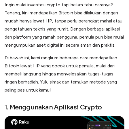
Lainnya
Ingin mulai investasi crypto tapi belum tahu caranya?
Open API
Tenang, kini mendapatkan Bitcoin bisa dilakukan dengan
Integrasi sistem bisnis dengan API
mudah hanya lewat HP, tanpa perlu perangkat mahal atau
Software Akuntansi
Pencatatan Laporan Keuangan Gratis
pengetahuan teknis yang rumit. Dengan berbagai aplikasi
dan platform yang ramah pengguna, pemula pun bisa mulai
Integrasi Accurate
Integrasi Paper dengan Accurate
mengumpulkan aset digital ini secara aman dan praktis.
Di bawah ini, kami rangkum beberapa cara mendapatkan
Bitcoin lewat HP yang cocok untuk pemula, mulai dari
membeli langsung hingga menyelesaikan tugas-tugas
ringan berhadiah. Yuk, simak dan temukan metode yang
paling pas untuk kamu!
1. Menggunakan Aplikasi Crypto