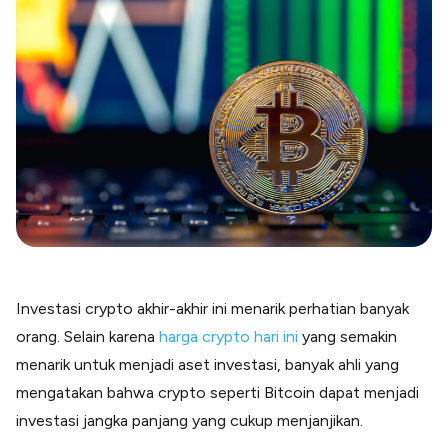
Blog
Paper XB
Kumpulan tips dan informasi bisnis
Bayar luar negeri pakai kartu kredit
Kartu Kredit Bisnis
Paper Card
Satu kartu untuk bisnis & personal
Paper Horizon
Kartu korporat expense terlengkap
Solusi Industri
Food & Beverages
Kelola Multi Outlet & Supplier
Investasi crypto akhir-akhir ini menarik perhatian banyak
Konstruksi
orang. Selain karena
harga crypto hari ini
yang semakin
Kelola Pembayaran Termin Proyek
menarik untuk menjadi aset investasi, banyak ahli yang
Health & Beauty
Terima Pembayaran Instan Dan CC
mengatakan bahwa crypto seperti Bitcoin dapat menjadi
investasi jangka panjang yang cukup menjanjikan.