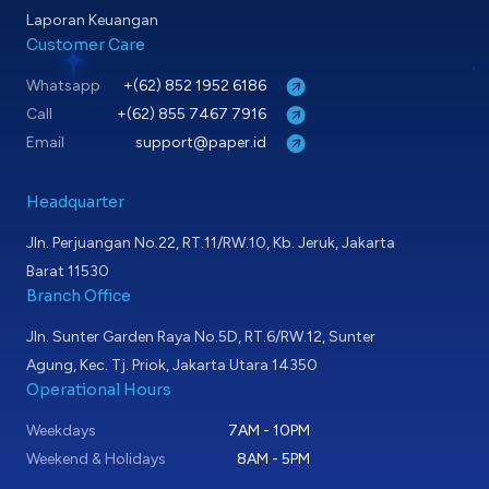
Laporan Keuangan
Customer Care
Whatsapp
+(62) 852 1952 6186
Call
+(62) 855 7467 7916
Email
support@paper.id
Headquarter
Jln. Perjuangan No.22, RT.11/RW.10, Kb. Jeruk, Jakarta
Barat 11530
Branch Office
Jln. Sunter Garden Raya No.5D, RT.6/RW.12, Sunter
Agung, Kec. Tj. Priok, Jakarta Utara 14350
Operational Hours
Weekdays
7AM - 10PM
Weekend & Holidays
8AM - 5PM