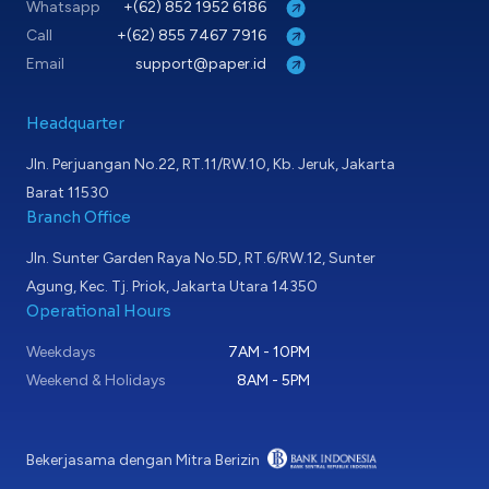
Whatsapp
+(62) 852 1952 6186
Call
+(62) 855 7467 7916
Email
support@paper.id
Headquarter
Jln. Perjuangan No.22, RT.11/RW.10, Kb. Jeruk, Jakarta
Barat 11530
Branch Office
Jln. Sunter Garden Raya No.5D, RT.6/RW.12, Sunter
Agung, Kec. Tj. Priok, Jakarta Utara 14350
Operational Hours
Weekdays
7AM - 10PM
Weekend & Holidays
8AM - 5PM
Bekerjasama dengan Mitra Berizin