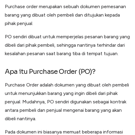
Lainnya
Purchase order merupakan sebuah dokumen pemesanan
Open API
barang yang dibuat oleh pembeli dan ditujukan kepada
Integrasi sistem bisnis dengan API
pihak penjual.
Software Akuntansi
Pencatatan Laporan Keuangan Gratis
PO sendiri dibuat untuk memperjelas pesanan barang yang
Integrasi Accurate
Integrasi Paper dengan Accurate
dibeli dari pihak pembeli, sehingga nantinya terhindar dari
kesalahan pesanan saat barang tiba di tempat tujuan.
Apa itu Purchase Order (PO)?
Purchase Order adalah dokumen yang dibuat oleh pembeli
untuk menunjukkan barang yang ingin dibeli dari pihak
penjual. Mudahnya, PO sendiri digunakan sebagai kontrak
antara pembeli dan penjual mengenai barang yang akan
dibeli nantinya.
Pada dokumen ini biasanya memuat beberapa informasi