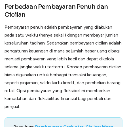
Lainnya
Perbedaan Pembayaran Penuh dan
Open API
Cicilan
Integrasi sistem bisnis dengan API
Software Akuntansi
Pembayaran penuh adalah pembayaran yang dilakukan
Pencatatan Laporan Keuangan Gratis
pada satu waktu (hanya sekali) dengan membayar jumlah
Integrasi Accurate
Integrasi Paper dengan Accurate
keseluruhan tagihan. Sedangkan pembayaran cicilan adalah
pengaturan keuangan di mana sejumlah besar uang dibagi
menjadi pembayaran yang lebih kecil dan dapat dikelola
selama jangka waktu tertentu. Konsep pembayaran cicilan
biasa digunakan untuk berbagai transaksi keuangan,
seperti pinjaman, saldo kartu kredit, dan pembelian barang
retail. Opsi pembayaran yang fleksibel ini memberikan
kemudahan dan fleksibilitas finansial bagi pembeli dan
penjual.
Baca Juga:
Pembayaran Cash atau Cicilan: Mana