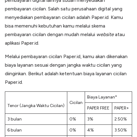
pembayaran digital lainnya sudah menyediakan
pembayaran cicilan. Salah satu perusahaan digital yang
menyediakan pembayaran cicilan adalah Paper.id. Kamu
bisa memenuhi kebutuhan kamu melalui skema
pembayaran cicilan dengan mudah melalui
website
atau
aplikasi Paper.id.
Melalui pembayaran cicilan Paper.id, kamu akan dikenakan
biaya layanan sesuai dengan jangka waktu cicilan yang
diinginkan. Berikut adalah ketentuan biaya layanan cicilan
Paper.id.
Biaya Layanan*
Cicilan
Tenor (Jangka Waktu Cicilan)
PAPER FREE
PAPER+
3 bulan
0%
3%
2.50%
6 bulan
0%
4%
3.50%