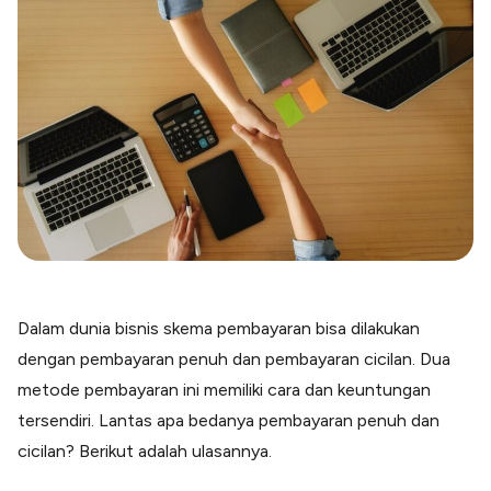
Blog
Paper XB
Kumpulan tips dan informasi bisnis
Bayar luar negeri pakai kartu kredit
Kartu Kredit Bisnis
Paper Card
Satu kartu untuk bisnis & personal
Paper Horizon
Kartu korporat expense terlengkap
Solusi Industri
Food & Beverages
Kelola Multi Outlet & Supplier
Dalam dunia bisnis skema pembayaran bisa dilakukan
Konstruksi
dengan pembayaran penuh dan pembayaran cicilan. Dua
Kelola Pembayaran Termin Proyek
metode pembayaran ini memiliki cara dan keuntungan
Health & Beauty
tersendiri. Lantas apa bedanya pembayaran penuh dan
Terima Pembayaran Instan Dan CC
cicilan? Berikut adalah ulasannya.