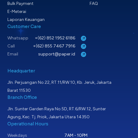
Bulk Payment
FAQ
E-Meterai
Laporan Keuangan
Customer Care
Whatsapp
+(62) 852 1952 6186
Call
+(62) 855 7467 7916
Email
support@paper.id
Headquarter
Jln. Perjuangan No.22, RT.11/RW.10, Kb. Jeruk, Jakarta
Barat 11530
Branch Office
Jln. Sunter Garden Raya No.5D, RT.6/RW.12, Sunter
Agung, Kec. Tj. Priok, Jakarta Utara 14350
Operational Hours
Weekdays
7AM - 10PM