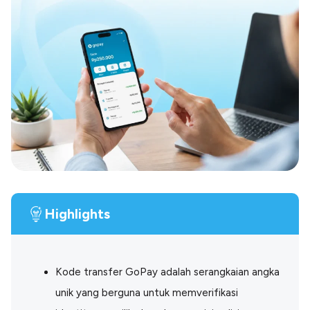
Blog
Paper XB
Kumpulan tips dan informasi bisnis
Bayar luar negeri pakai kartu kredit
Kartu Kredit Bisnis
Paper Card
Satu kartu untuk bisnis & personal
Paper Horizon
Kartu korporat expense terlengkap
Solusi Industri
Food & Beverages
Kelola Multi Outlet & Supplier
Highlights
Konstruksi
Kelola Pembayaran Termin Proyek
Health & Beauty
Terima Pembayaran Instan Dan CC
Kode transfer GoPay
adalah serangkaian angka
unik yang berguna untuk memverifikasi