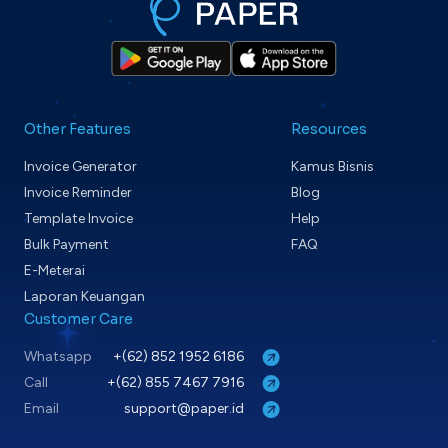
Other Features
Resources
Invoice Generator
Kamus Bisnis
Invoice Reminder
Blog
Template Invoice
Help
Bulk Payment
FAQ
E-Meterai
Laporan Keuangan
Customer Care
Whatsapp
+(62) 852 1952 6186
Call
+(62) 855 7467 7916
Email
support@paper.id