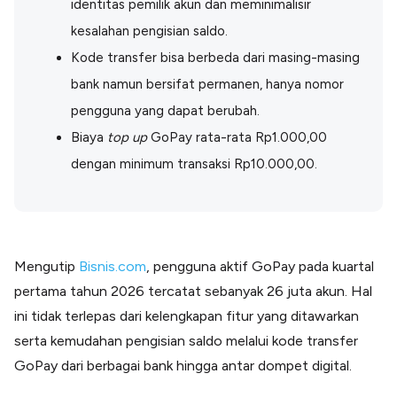
identitas pemilik akun dan meminimalisir
Lainnya
Open API
kesalahan pengisian saldo.
Integrasi sistem bisnis dengan API
Kode transfer bisa berbeda dari masing-masing
Software Akuntansi
bank namun bersifat permanen, hanya nomor
Pencatatan Laporan Keuangan Gratis
pengguna yang dapat berubah.
Integrasi Accurate
Integrasi Paper dengan Accurate
Biaya
top up
GoPay
rata-rata Rp1.000,00
dengan minimum transaksi Rp10.000,00.
Mengutip
Bisnis.com
, pengguna aktif GoPay pada kuartal
pertama tahun 2026 tercatat sebanyak 26 juta akun. Hal
ini tidak terlepas dari kelengkapan fitur yang ditawarkan
serta kemudahan pengisian saldo melalui kode transfer
GoPay dari berbagai bank hingga antar dompet digital.