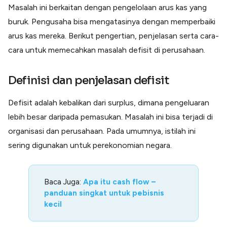
Lainnya
Masalah ini berkaitan dengan pengelolaan arus kas yang
Open API
buruk. Pengusaha bisa mengatasinya dengan memperbaiki
Integrasi sistem bisnis dengan API
arus kas mereka. Berikut pengertian, penjelasan serta cara-
Software Akuntansi
Pencatatan Laporan Keuangan Gratis
cara untuk memecahkan masalah defisit di perusahaan.
Integrasi Accurate
Integrasi Paper dengan Accurate
Definisi dan penjelasan defisit
Defisit adalah kebalikan dari surplus, dimana pengeluaran
lebih besar daripada pemasukan. Masalah ini bisa terjadi di
organisasi dan perusahaan. Pada umumnya, istilah ini
sering digunakan untuk perekonomian negara.
Baca Juga:
Apa itu cash flow –
panduan singkat untuk pebisnis
kecil