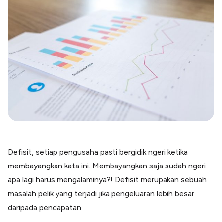
Blog
Paper XB
Kumpulan tips dan informasi bisnis
Bayar luar negeri pakai kartu kredit
Kartu Kredit Bisnis
Paper Card
Satu kartu untuk bisnis & personal
Paper Horizon
Kartu korporat expense terlengkap
Solusi Industri
Food & Beverages
Kelola Multi Outlet & Supplier
Defisit, setiap pengusaha pasti bergidik ngeri ketika
Konstruksi
membayangkan kata ini. Membayangkan saja sudah ngeri
Kelola Pembayaran Termin Proyek
apa lagi harus mengalaminya?! Defisit merupakan sebuah
Health & Beauty
Terima Pembayaran Instan Dan CC
masalah pelik yang terjadi jika pengeluaran lebih besar
daripada pendapatan.