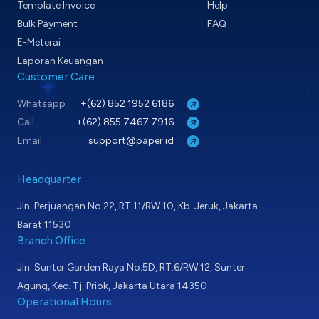
Template Invoice
Help
Bulk Payment
FAQ
E-Meterai
Laporan Keuangan
Customer Care
Whatsapp
+(62) 852 1952 6186
Call
+(62) 855 7467 7916
Email
support@paper.id
Headquarter
Jln. Perjuangan No.22, RT.11/RW.10, Kb. Jeruk, Jakarta
Barat 11530
Branch Office
Jln. Sunter Garden Raya No.5D, RT.6/RW.12, Sunter
Agung, Kec. Tj. Priok, Jakarta Utara 14350
Operational Hours