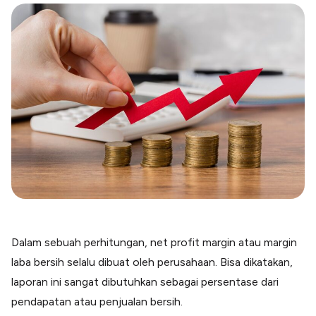
Blog
Paper XB
Kumpulan tips dan informasi bisnis
Bayar luar negeri pakai kartu kredit
Kartu Kredit Bisnis
Paper Card
Satu kartu untuk bisnis & personal
Paper Horizon
Kartu korporat expense terlengkap
Solusi Industri
Food & Beverages
Kelola Multi Outlet & Supplier
Konstruksi
Kelola Pembayaran Termin Proyek
Dalam sebuah perhitungan, net profit margin atau margin
Health & Beauty
laba bersih selalu dibuat oleh perusahaan. Bisa dikatakan,
Terima Pembayaran Instan Dan CC
laporan ini sangat dibutuhkan sebagai persentase dari
pendapatan atau penjualan bersih.