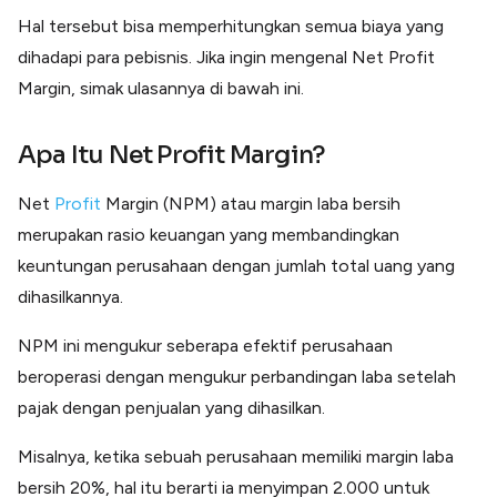
Lainnya
Hal tersebut bisa memperhitungkan semua biaya yang
Open API
Integrasi sistem bisnis dengan API
dihadapi para pebisnis. Jika ingin mengenal Net Profit
Margin, simak ulasannya di bawah ini.
Software Akuntansi
Pencatatan Laporan Keuangan Gratis
Integrasi Accurate
Apa Itu Net Profit Margin?
Integrasi Paper dengan Accurate
Net
Profit
Margin (NPM) atau margin laba bersih
merupakan rasio keuangan yang membandingkan
keuntungan perusahaan dengan jumlah total uang yang
dihasilkannya.
NPM ini mengukur seberapa efektif perusahaan
beroperasi dengan mengukur perbandingan laba setelah
pajak dengan penjualan yang dihasilkan.
Misalnya, ketika sebuah perusahaan memiliki margin laba
bersih 20%, hal itu berarti ia menyimpan 2.000 untuk