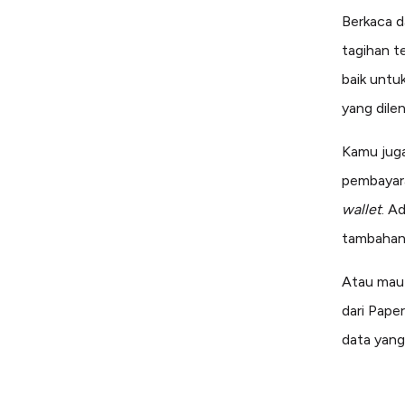
Berkaca d
tagihan t
baik unt
yang dile
Kamu juga
pembayara
wallet
. A
tambahan
Atau mau 
dari Pape
data yang