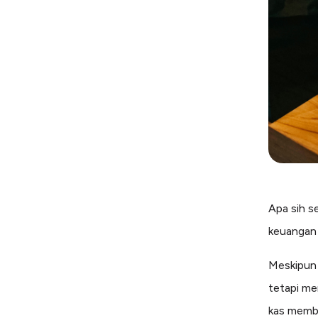
Apa sih s
keuangan 
Meskipun 
tetapi me
kas membe