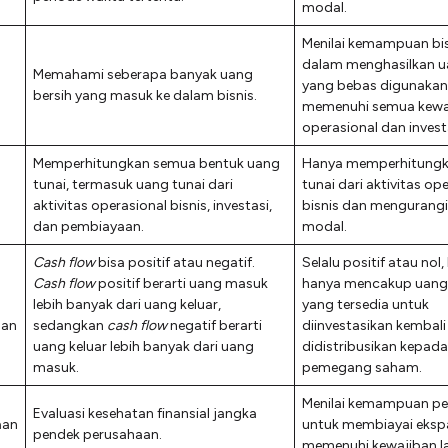
modal.
Menilai kemampuan bi
dalam menghasilkan u
Memahami seberapa banyak uang
yang bebas digunakan
bersih yang masuk ke dalam bisnis.
memenuhi semua kewa
operasional dan invest
Memperhitungkan semua bentuk uang
Hanya memperhitungk
tunai, termasuk uang tunai dari
tunai dari aktivitas op
aktivitas operasional bisnis, investasi,
bisnis dan mengurangi
dan pembiayaan.
modal.
Cash flow
bisa positif atau negatif.
Selalu positif atau nol,
Cash flow
positif berarti uang masuk
hanya mencakup uang 
lebih banyak dari uang keluar,
yang tersedia untuk
gan
sedangkan
cash flow
negatif berarti
diinvestasikan kembali
uang keluar lebih banyak dari uang
didistribusikan kepada
masuk.
pemegang saham.
Menilai kemampuan p
Evaluasi kesehatan finansial jangka
aan
untuk membiayai eksp
pendek perusahaan.
memenuhi kewajiban la