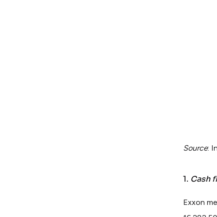
Source
: 
1.
Cash f
Exxon memi