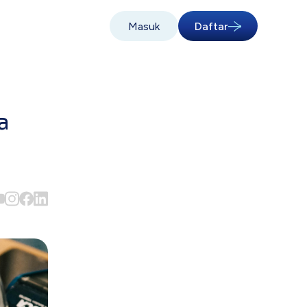
Masuk
Daftar
a