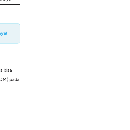
nya!
s bisa
(XOM) pada