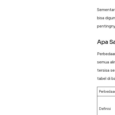
Sementa
bisa digu
pentingny
Apa S
Perbedaa
semua ali
tersisa s
tabel di b
Perbedaa
Definisi