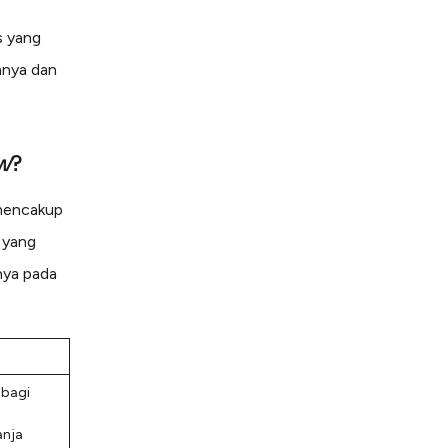
s yang
anya dan
w
?
encakup
 yang
nya pada
 bagi
anja