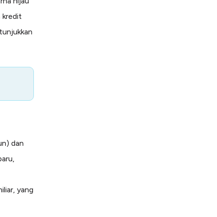
rna hijau
 kredit
itunjukkan
un) dan
baru,
liar, yang