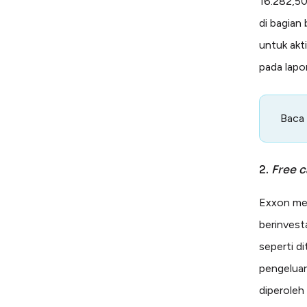
16.282,50
di bagian
untuk akt
pada lapo
Baca
2.
Free c
Exxon memi
berinvesta
seperti d
pengeluar
diperoleh