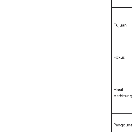
Tujuan
Fokus
Hasil
perhitun
Penggun