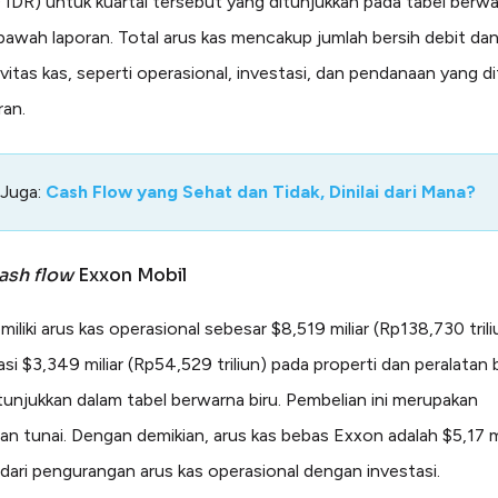
 IDR) untuk kuartal tersebut yang ditunjukkan pada tabel berwa
 bawah laporan. Total arus kas mencakup jumlah bersih debit dan
ivitas kas, seperti operasional, investasi, dan pendanaan yang d
ran.
 Juga:
Cash Flow yang Sehat dan Tidak, Dinilai dari Mana?
ash flow
Exxon Mobil
liki arus kas operasional sebesar $8,519 miliar (Rp138,730 trili
si $3,349 miliar (Rp54,529 triliun) pada properti dan peralatan 
itunjukkan dalam tabel berwarna biru. Pembelian ini merupakan
an tunai. Dengan demikian, arus kas bebas Exxon adalah $5,17 mi
 dari pengurangan arus kas operasional dengan investasi.