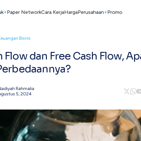
+
+
uk
Paper Network
Cara Kerja
Harga
Perusahaan
Promo
Keuangan Bisnis
 Flow dan Free Cash Flow, Ap
Perbedaannya?
Nadiyah Rahmalia
Agustus 5, 2024