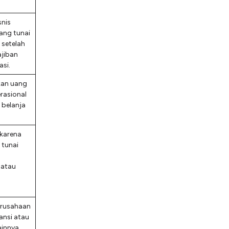
snis
ang tunai
 setelah
jiban
asi.
an uang
erasional
 belanja
 karena
tunai
 atau
erusahaan
ansi atau
innya.