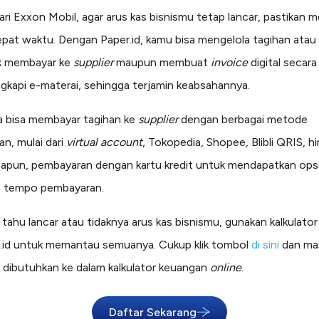
ari Exxon Mobil, agar arus kas bisnismu tetap lancar, pastikan
epat waktu. Dengan Paper.id, kamu bisa mengelola tagihan atau
uk membayar ke
supplier
maupun membuat
invoice
digital secar
ngkapi e-materai, sehingga terjamin keabsahannya.
 bisa membayar tagihan ke
supplier
dengan berbagai metode
n, mulai dari
virtual account
, Tokopedia, Shopee, Blibli QRIS, h
dapun, pembayaran dengan kartu kredit untuk mendapatkan ops
 tempo pembayaran.
tahu lancar atau tidaknya arus kas bisnismu, gunakan kalkulato
r.id untuk memantau semuanya. Cukup klik tombol
di sini
dan ma
 dibutuhkan ke dalam kalkulator keuangan
online
.
Daftar Sekarang