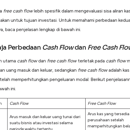
ra
free cash flow
lebih spesifik dalam mengevaluasi sisa aliran ka
nakan untuk tujuan investasi. Untuk memahami perbedaan kedu
a, baca penjelasan lengkap di bawah ini.
aja Perbedaan
Cash Flow
dan
Free Cash Flo
n utama
cash flow
dan
free cash flow
terletak pada
cash flow
m
ran uang masuk dan keluar, sedangkan
free cash flow
adalah kas
etelah memperhitungkan pengeluaran modal. Berikut penjelasan
awah ini.
n
Cash Flow
Free Cash Flow
Arus kas yang tersedia
Arus masuk dan keluar uang tunai dari
perusahaan setelah
suatu bisnis atau investasi selama
memperhitungkan bel
periode waktu tertentu.