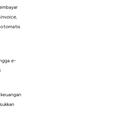
 membayar
invoice
,
a otomatis
ingga
e-
i
r keuangan
sukkan