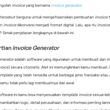
ngolah
invoice
yang bernama
invoice generator
.
tersebut berguna untuk mengefisiensikan pembuatan
invoice
an
invoice
dikonversi menjadi format digital. Lalu, apa itu
invoice
? Simak penjelasan lengkapnya di bawah ini.
rtian
Invoice Generator
enerator
adalah
software
yang digunakan untuk membuat dan m
voice
) secara otomatis. Alat ini memungkinkan kamu membuat
emplate
yang telah tersedia untuk berbagai jenis transaksi atau
kamu tidak perlu lagi membuatnya dari awal.
oftware
ini kamu bisa menyesuaikan
template invoice
sesuai ke
enambahkan logo, detail perusahaan, dan informasi penting lain