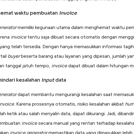
hemat waktu pembuatan
invoice
enerator
memiliki kegunaan utama dalam menghemat waktu pe
arena
invoice
tentu saja dibuat secara otomatis dengan meng
yang telah tersedia. Dengan hanya memasukkan informasi tagi
tail
buyer
beserta barang atau layanan yang dipesan, jumlah ya
dan tanggal jatuh tempo,
invoice
dapat dibuat dalam hitungan m
indari kesalahan
input
data
enerator
dapat membantu mengurangi kesalahan saat memasuk
invoice
. Karena prosesnya otomatis, risiko kesalahan akibat
hum
lah ketik atau salah menyalin data, dapat dikurangi. Jadi, diband
pembuatan
invoice
secara manual yang rentan terhadap kesalah
akan
invoice generator
memastikan data yang dimasukkan lebih 