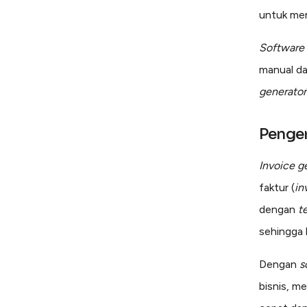
untuk me
Software
manual d
generator
Penge
Invoice g
faktur (
in
dengan
t
sehingga 
Dengan
s
bisnis, m