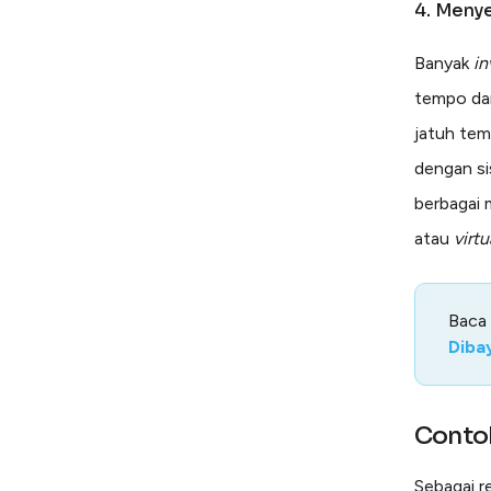
4. Menye
Banyak
in
tempo da
jatuh tem
dengan s
berbagai 
atau
virt
Baca
Diba
Cont
Sebagai r