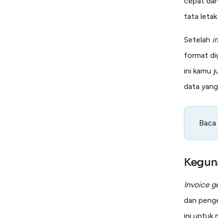
cepat dan
tata letak
Setelah
i
format d
ini kamu j
data yang
Baca
Kegun
Invoice g
dan peng
ini untu