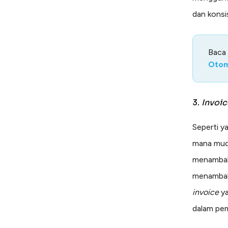
dan konsi
Baca
Otom
3.
Invoi
Seperti y
mana muda
menambah
menambahk
invoice
y
dalam pe