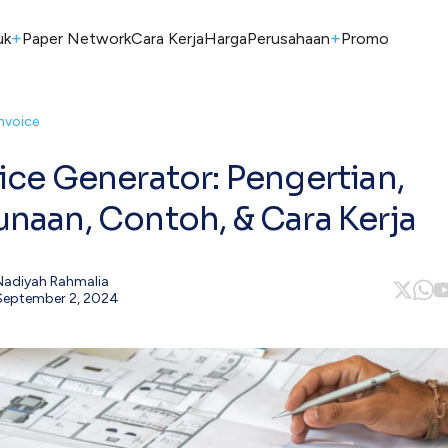
+
+
uk
Paper Network
Cara Kerja
Harga
Perusahaan
Promo
Invoice
ice Generator: Pengertian,
naan, Contoh, & Cara Kerja
Nadiyah Rahmalia
September 2, 2024