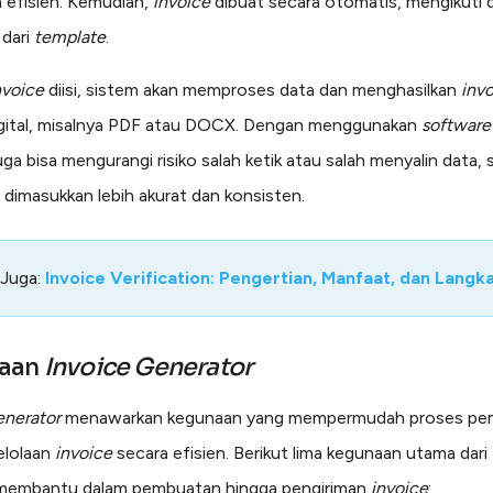
 efisien. Kemudian,
invoice
dibuat secara otomatis, mengikuti 
 dari
template
.
nvoice
diisi, sistem akan memproses data dan menghasilkan
inv
igital, misalnya PDF atau DOCX. Dengan menggunakan
software
uga bisa mengurangi risiko salah ketik atau salah menyalin data,
 dimasukkan lebih akurat dan konsisten.
 Juga:
Invoice Verification: Pengertian, Manfaat, dan Langk
aan
Invoice Generator
enerator
menawarkan kegunaan yang mempermudah proses pe
elolaan
invoice
secara efisien. Berikut lima kegunaan utama dari
k membantu dalam pembuatan hingga pengiriman
invoice
: