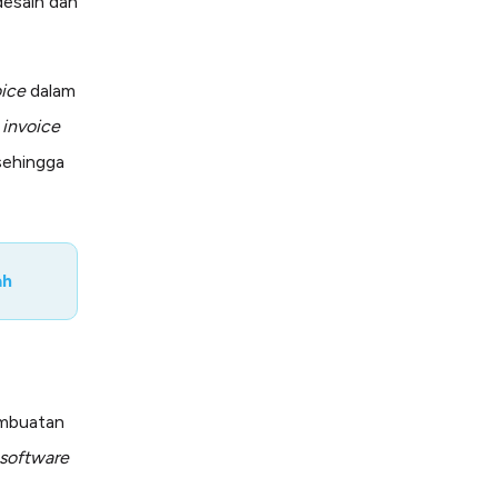
desain dan
oice
dalam
 invoice
 sehingga
ah
mbuatan
software