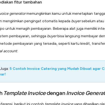
diakan fitur tambahan
voice generator
memungkinkan kamu untuk menetapkan tanggal
n mengirimkan pengingat otomatis kepada
buyer
sebelum atau 
po untuk menagih pembayaran. Beberapa alat juga memiliki inte
istem pembayaran, sehingga
buyer
bisa langsung membayar de
metode pembayaran yang tersedia, seperti kartu kredit, transfer
ual account
.
 Juga:
5 Contoh Invoice Catering yang Mudah Dibuat agar 
yar!
oh
Template Invoice
dengan
Invoice Genera
eferensi, berikut ini contoh
template invoice
yang dihasilkan ol