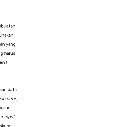
mbuatan
gunakan
han yang
ng harus
enit.
kan data
an error
,
ingkan
an
input
,
akurat