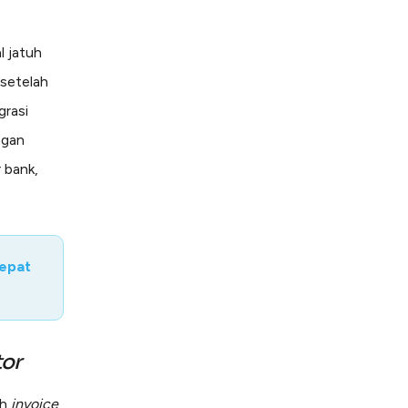
 jatuh
setelah
grasi
ngan
 bank,
Cepat
tor
eh
invoice