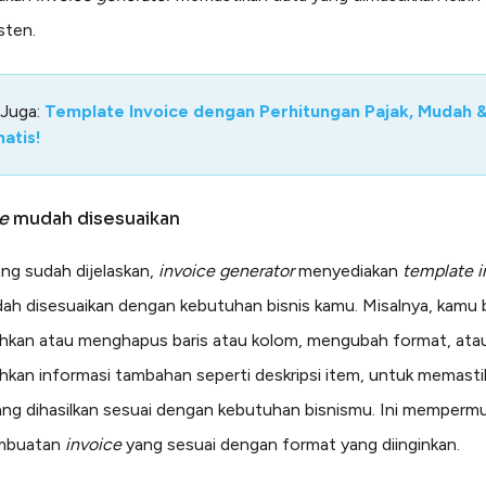
sten.
 Juga:
Template Invoice dengan Perhitungan Pajak, Mudah 
atis!
ce
mudah disesuaikan
ang sudah dijelaskan,
invoice generator
menyediakan
template i
h disesuaikan dengan kebutuhan bisnis kamu. Misalnya, kamu 
kan atau menghapus baris atau kolom, mengubah format, ata
an informasi tambahan seperti deskripsi item, untuk memasti
ang dihasilkan sesuai dengan kebutuhan bisnismu. Ini memperm
mbuatan
invoice
yang sesuai dengan format yang diinginkan.