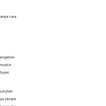
tanpa cara
engelola
invoice
buyer
,
butuhan
nya secara