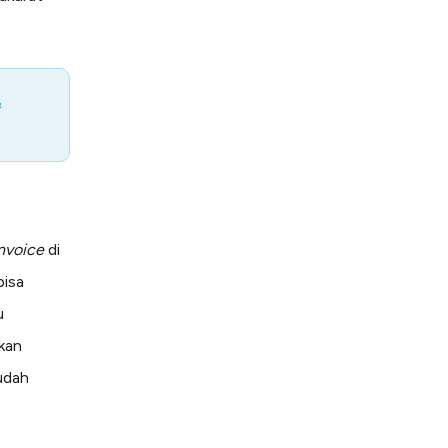
&
nvoice
di
bisa
u
kan
udah