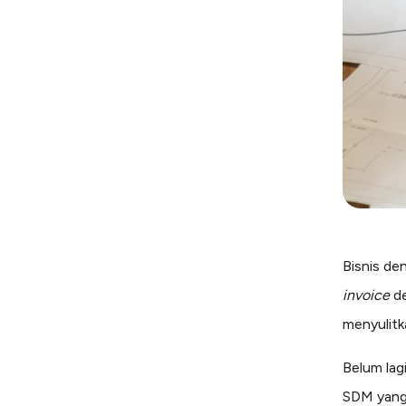
Bisnis de
invoice
d
menyulitk
Belum lag
SDM yang