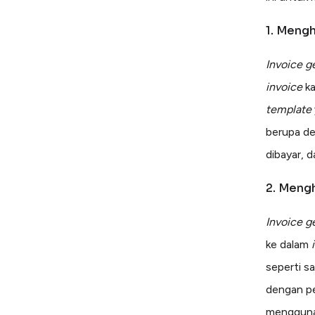
1. Meng
Invoice g
invoice
k
template
berupa de
dibayar, 
2. Mengh
Invoice g
ke dalam
seperti sa
dengan 
menggun