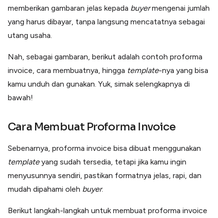
Lainnya
memberikan gambaran jelas kepada
buyer
mengenai jumlah
Open API
yang harus dibayar, tanpa langsung mencatatnya sebagai
Integrasi sistem bisnis dengan API
utang usaha.
Software Akuntansi
Pencatatan Laporan Keuangan Gratis
Nah, sebagai gambaran, berikut adalah contoh proforma
Integrasi Accurate
invoice, cara membuatnya, hingga
template
-nya yang bisa
Integrasi Paper dengan Accurate
kamu unduh dan gunakan. Yuk, simak selengkapnya di
bawah!
Cara Membuat Proforma Invoice
Sebenarnya, proforma invoice bisa dibuat menggunakan
template
yang sudah tersedia, tetapi jika kamu ingin
menyusunnya sendiri, pastikan formatnya jelas, rapi, dan
mudah dipahami oleh
buyer
.
Berikut langkah-langkah untuk membuat proforma invoice