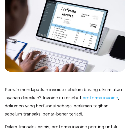
Blog
Paper XB
Kumpulan tips dan informasi bisnis
Bayar luar negeri pakai kartu kredit
Kartu Kredit Bisnis
Paper Card
Satu kartu untuk bisnis & personal
Paper Horizon
Kartu korporat expense terlengkap
Solusi Industri
Food & Beverages
Kelola Multi Outlet & Supplier
Pernah mendapatkan invoice sebelum barang dikirim atau
Konstruksi
layanan diberikan? Invoice itu disebut
proforma invoice
,
Kelola Pembayaran Termin Proyek
dokumen yang berfungsi sebagai perkiraan tagihan
Health & Beauty
Terima Pembayaran Instan Dan CC
sebelum transaksi benar-benar terjadi.
Dalam transaksi bisnis, proforma invoice penting untuk