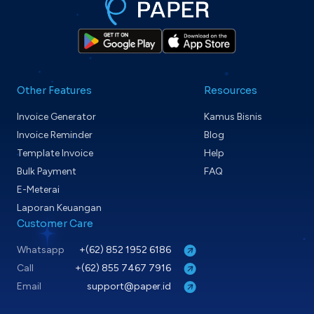
Other Features
Resources
Invoice Generator
Kamus Bisnis
Invoice Reminder
Blog
Template Invoice
Help
Bulk Payment
FAQ
E-Meterai
Laporan Keuangan
Customer Care
Whatsapp
+(62) 852 1952 6186
Call
+(62) 855 7467 7916
Email
support@paper.id