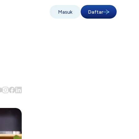
Masuk
Daftar
n