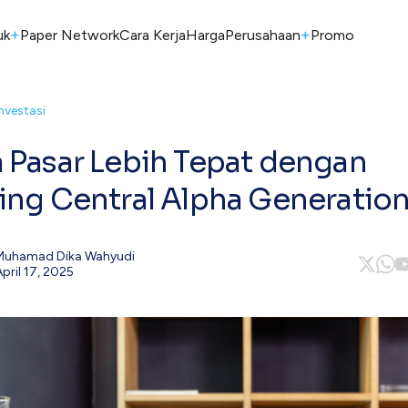
+
+
uk
Paper Network
Cara Kerja
Harga
Perusahaan
Promo
Investasi
 Pasar Lebih Tepat dengan
ing Central Alpha Generatio
Muhamad Dika Wahyudi
April 17, 2025