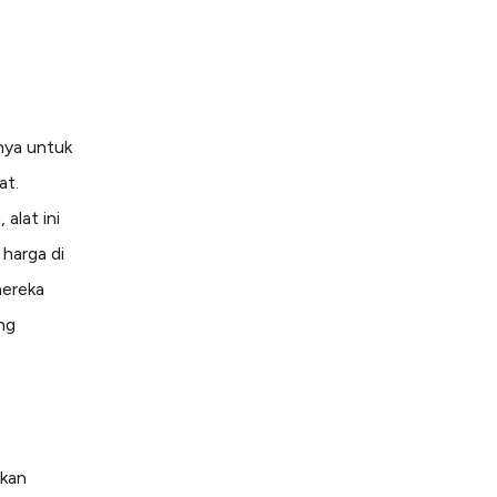
nya untuk
at.
alat ini
harga di
mereka
ng
kan