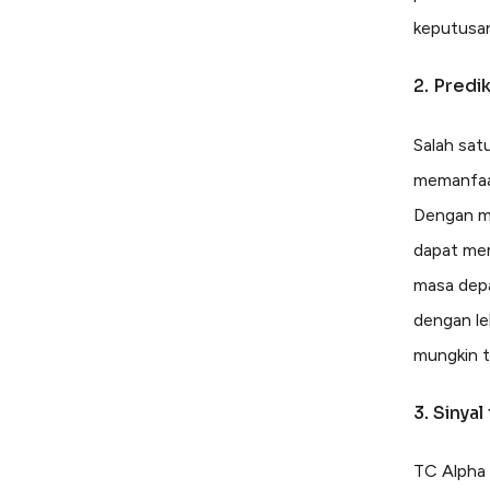
keputusan
2. Predi
Salah sat
memanfaat
Dengan me
dapat mem
masa depa
dengan le
mungkin te
3. Sinyal
TC Alpha 