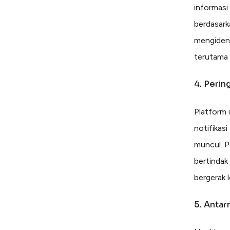
informas
berdasark
mengidenti
terutama 
4. Perin
Platform 
notifikas
muncul. P
bertindak
bergerak l
5. Anta