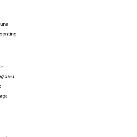
guna
penting.
er
ng
baru
k
arga