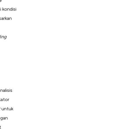
 kondisi
sarkan
ding
alisis
kator
t
untuk
ngan
t