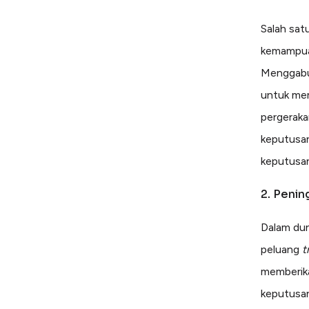
Salah sat
kemampuan
Menggabun
untuk mem
pergeraka
keputusan
keputusan
2. Peni
Dalam du
peluang
t
memberika
keputusan