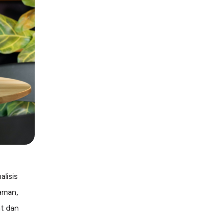
alisis
aman,
t dan