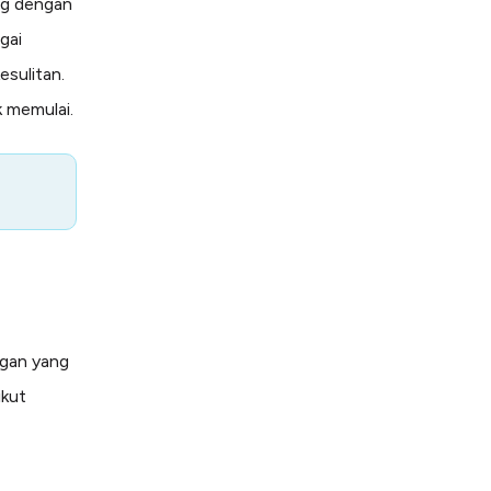
ng dengan
gai
esulitan.
k memulai.
gan yang
ikut