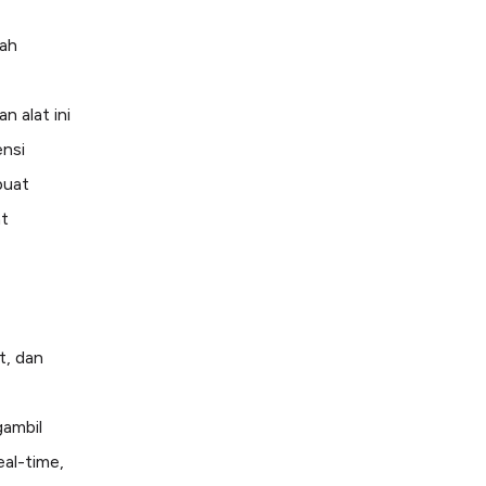
lah
 alat ini
ensi
buat
at
t, dan
gambil
eal-time,