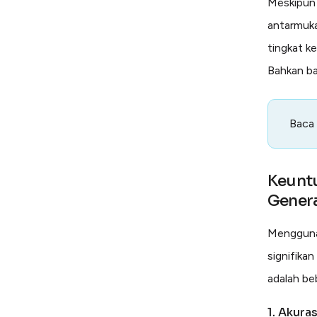
Meskipun 
antarmuka
tingkat k
Bahkan ba
Baca
Keunt
Gener
Mengguna
signifikan
adalah be
1. Akura