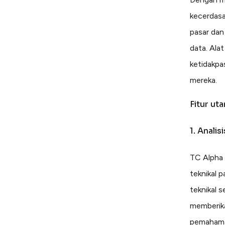
kecerdasa
pasar dan
data. Ala
ketidakpa
mereka.
Fitur ut
1. Analis
TC Alpha 
teknikal 
teknikal 
memberika
pemahaman