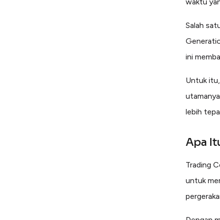
waktu yan
Salah sat
Generatio
ini memba
Untuk itu
utamanya
lebih tepa
Apa It
Trading C
untuk mem
pergerakan
Dengan me