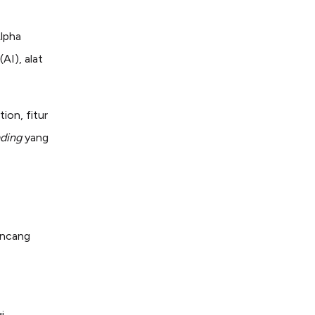
Alpha
AI), alat
ion, fitur
ading
yang
ancang
i