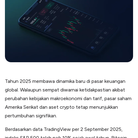
Blog
Paper XB
Kumpulan tips dan informasi bisnis
Bayar luar negeri pakai kartu kredit
Kartu Kredit Bisnis
Paper Card
Satu kartu untuk bisnis & personal
Paper Horizon
Kartu korporat expense terlengkap
Solusi Industri
Tahun 2025 membawa dinamika baru di pasar keuangan
Food & Beverages
Kelola Multi Outlet & Supplier
global. Walaupun sempat diwarnai ketidakpastian akibat
perubahan kebijakan makroekonomi dan tarif, pasar saham
Konstruksi
Kelola Pembayaran Termin Proyek
Amerika Serikat dan aset crypto tetap menunjukkan
Health & Beauty
pertumbuhan signifikan.
Terima Pembayaran Instan Dan CC
Berdasarkan data TradingView per 2 September 2025,
indeks S&P 500 telah naik 10% sejak awal tahun. Bitcoin