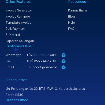
Other Features
Resources
Invoice Generator
Kamus Bisnis
Invoice Reminder
Blog
Template Invoice
Help
Bulk Payment
FAQ
E-Meterai
Laporan Keuangan
Customer Care
Whatsapp
+(62) 852 1952 6186
Call
+(62) 855 7467 7916
Email
support@paper.id
Headquarter
Jln. Perjuangan No.22, RT.11/RW.10, Kb. Jeruk, Jakarta
Barat 11530
Branch Office