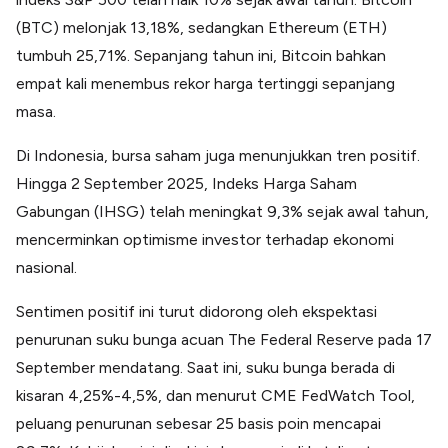
Lainnya
(BTC) melonjak 13,18%, sedangkan Ethereum (ETH)
Open API
Integrasi sistem bisnis dengan API
tumbuh 25,71%. Sepanjang tahun ini, Bitcoin bahkan
Software Akuntansi
empat kali menembus rekor harga tertinggi sepanjang
Pencatatan Laporan Keuangan Gratis
masa.
Integrasi Accurate
Integrasi Paper dengan Accurate
Di Indonesia, bursa saham juga menunjukkan tren positif.
Hingga 2 September 2025, Indeks Harga Saham
Gabungan (IHSG) telah meningkat 9,3% sejak awal tahun,
mencerminkan optimisme investor terhadap ekonomi
nasional.
Sentimen positif ini turut didorong oleh ekspektasi
penurunan suku bunga acuan The Federal Reserve pada 17
September mendatang. Saat ini, suku bunga berada di
kisaran 4,25%-4,5%, dan menurut CME FedWatch Tool,
peluang penurunan sebesar 25 basis poin mencapai