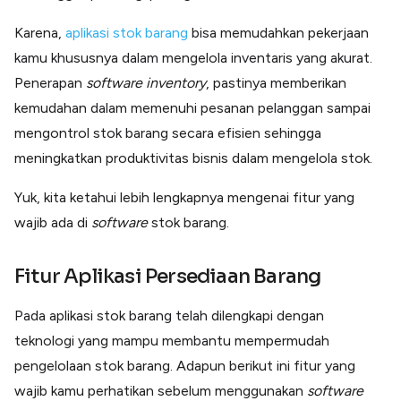
Lainnya
Open API
Karena,
aplikasi stok barang
bisa memudahkan pekerjaan
Integrasi sistem bisnis dengan API
kamu khususnya dalam mengelola inventaris yang akurat.
Software Akuntansi
Penerapan
software
inventory
, pastinya memberikan
Pencatatan Laporan Keuangan Gratis
kemudahan dalam memenuhi pesanan pelanggan sampai
Integrasi Accurate
Integrasi Paper dengan Accurate
mengontrol stok barang secara efisien sehingga
meningkatkan produktivitas bisnis dalam mengelola stok.
Yuk, kita ketahui lebih lengkapnya mengenai fitur yang
wajib ada di
software
stok barang.
Fitur Aplikasi Persediaan Barang
Pada aplikasi stok barang telah dilengkapi dengan
teknologi yang mampu membantu mempermudah
pengelolaan stok barang. Adapun berikut ini fitur yang
wajib kamu perhatikan sebelum menggunakan
software