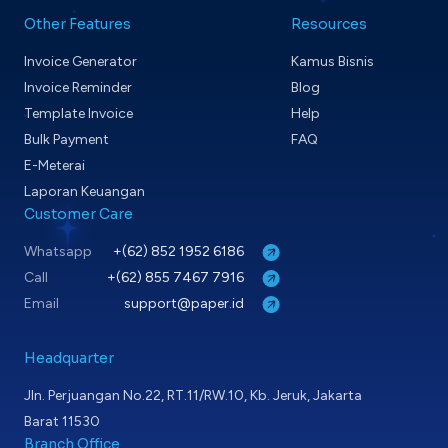
Other Features
Resources
Invoice Generator
Kamus Bisnis
Invoice Reminder
Blog
Template Invoice
Help
Bulk Payment
FAQ
E-Meterai
Laporan Keuangan
Customer Care
Whatsapp
+(62) 852 1952 6186
Call
+(62) 855 7467 7916
Email
support@paper.id
Headquarter
Jln. Perjuangan No.22, RT.11/RW.10, Kb. Jeruk, Jakarta
Barat 11530
Branch Office