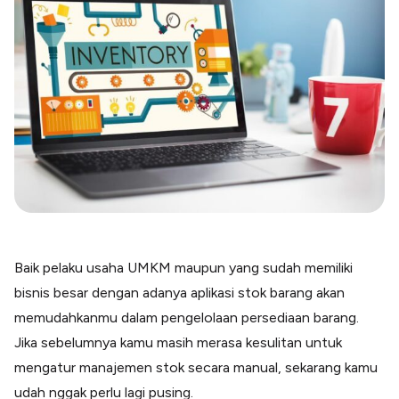
Blog
Paper XB
Kumpulan tips dan informasi bisnis
Bayar luar negeri pakai kartu kredit
Kartu Kredit Bisnis
Paper Card
Satu kartu untuk bisnis & personal
Paper Horizon
Kartu korporat expense terlengkap
Solusi Industri
Food & Beverages
Kelola Multi Outlet & Supplier
Baik pelaku usaha UMKM maupun yang sudah memiliki
Konstruksi
bisnis besar dengan adanya aplikasi stok barang akan
Kelola Pembayaran Termin Proyek
memudahkanmu dalam pengelolaan persediaan barang.
Health & Beauty
Terima Pembayaran Instan Dan CC
Jika sebelumnya kamu masih merasa kesulitan untuk
mengatur manajemen stok secara manual, sekarang kamu
udah nggak perlu lagi pusing.