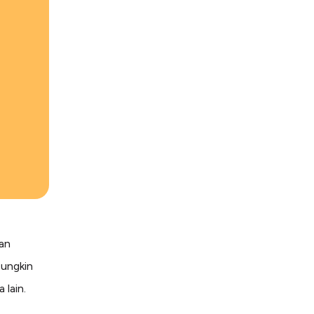
an
Mungkin
lain.