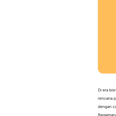
Di era bis
rencana p
dengan ca
Bagaiman