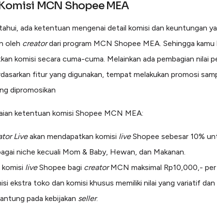
l Komisi MCN Shopee MEA
etahui, ada ketentuan mengenai detail komisi dan keuntungan y
n oleh
creator
dari program MCN Shopee MEA. Sehingga kamu
an komisi secara cuma-cuma. Melainkan ada pembagian nilai p
rdasarkan fitur yang digunakan, tempat melakukan promosi samp
ng dipromosikan
uraian ketentuan komisi Shopee MCN MEA:
tor Live
akan mendapatkan komisi
live
Shopee sebesar 10% un
bagai niche kecuali Mom & Baby, Hewan, dan Makanan.
i komisi
live
Shopee bagi
creator
MCN maksimal Rp10,000,- per
si ekstra toko dan komisi khusus memiliki nilai yang variatif dan
gantung pada kebijakan
seller
.