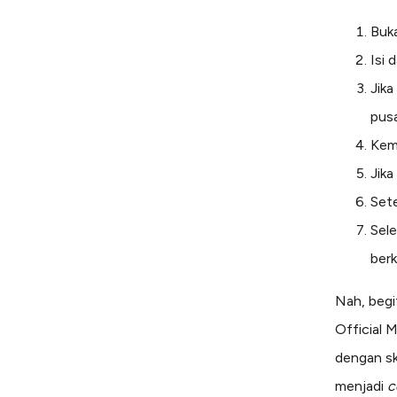
Buka
Isi 
Jika
pusa
Kem
Jika
Set
Sel
ber
Nah, beg
Official 
dengan s
menjadi
c