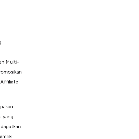
g
an Multi-
romosikan
Affiliate
upakan
a yang
endapatkan
iliki