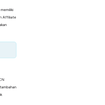
memiliki
 Affiliate
 akan
MCN
n tambahan
uk