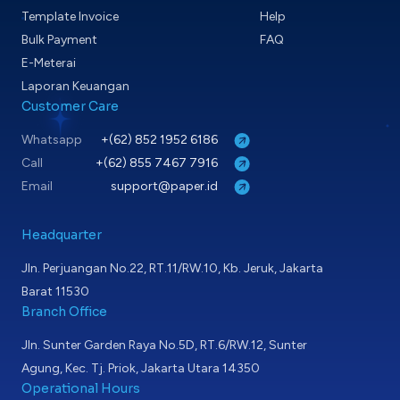
Template Invoice
Help
Bulk Payment
FAQ
E-Meterai
Laporan Keuangan
Customer Care
Whatsapp
+(62) 852 1952 6186
Call
+(62) 855 7467 7916
Email
support@paper.id
Headquarter
Jln. Perjuangan No.22, RT.11/RW.10, Kb. Jeruk, Jakarta
Barat 11530
Branch Office
Jln. Sunter Garden Raya No.5D, RT.6/RW.12, Sunter
Agung, Kec. Tj. Priok, Jakarta Utara 14350
Operational Hours