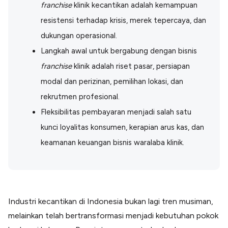
franchise
klinik kecantikan
adalah kemampuan
Lainnya
Open API
resistensi terhadap krisis, merek tepercaya, dan
Integrasi sistem bisnis dengan API
dukungan operasional.
Software Akuntansi
Pencatatan Laporan Keuangan Gratis
Langkah awal untuk bergabung dengan bisnis
Integrasi Accurate
franchise
klinik adalah riset pasar, persiapan
Integrasi Paper dengan Accurate
modal dan perizinan, pemilihan lokasi, dan
rekrutmen profesional.
Fleksibilitas pembayaran menjadi salah satu
kunci loyalitas konsumen, kerapian arus kas, dan
keamanan keuangan bisnis waralaba klinik.
Industri kecantikan di Indonesia bukan lagi tren musiman,
melainkan telah bertransformasi menjadi kebutuhan pokok