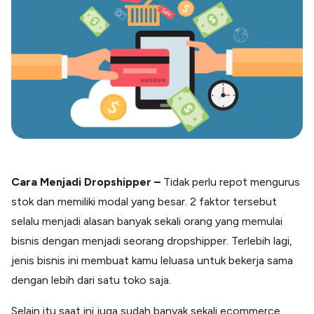
Blog
Paper XB
Kumpulan tips dan informasi bisnis
Bayar luar negeri pakai kartu kredit
Kartu Kredit Bisnis
Paper Card
Satu kartu untuk bisnis & personal
Paper Horizon
Kartu korporat expense terlengkap
Solusi Industri
Cara Menjadi Dropshipper –
Tidak perlu repot mengurus
Food & Beverages
stok dan memiliki modal yang besar. 2 faktor tersebut
Kelola Multi Outlet & Supplier
selalu menjadi alasan banyak sekali orang yang memulai
Konstruksi
Kelola Pembayaran Termin Proyek
bisnis dengan menjadi seorang dropshipper. Terlebih lagi,
Health & Beauty
jenis bisnis ini membuat kamu leluasa untuk bekerja sama
Terima Pembayaran Instan Dan CC
dengan lebih dari satu toko saja.
Selain itu saat ini juga sudah banyak sekali ecommerce