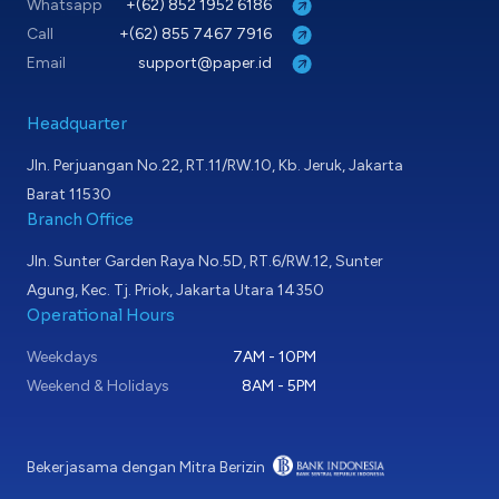
Whatsapp
+(62) 852 1952 6186
Call
+(62) 855 7467 7916
Email
support@paper.id
Headquarter
Jln. Perjuangan No.22, RT.11/RW.10, Kb. Jeruk, Jakarta
Barat 11530
Branch Office
Jln. Sunter Garden Raya No.5D, RT.6/RW.12, Sunter
Agung, Kec. Tj. Priok, Jakarta Utara 14350
Operational Hours
Weekdays
7AM - 10PM
Weekend & Holidays
8AM - 5PM
Bekerjasama dengan Mitra Berizin