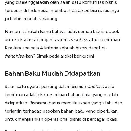
yang diselenggarakan oleh salah satu komunitas bisnis
Lainnya
Open API
terbesar di Indonesia, membuat
scale up
bisnis rasanya
Integrasi sistem bisnis dengan API
jadi lebih mudah sekarang.
Software Akuntansi
Pencatatan Laporan Keuangan Gratis
Namun, tahukah kamu bahwa tidak semua bisnis cocok
Integrasi Accurate
untuk ekspansi dengan sistem
franchise
atau kemitraan.
Integrasi Paper dengan Accurate
Kira-kira apa saja 4 kriteria sebuah bisnis dapat di-
franchise
-kan? Simak pada artikel berikut ini.
Bahan Baku Mudah Didapatkan
Salah satu syarat penting dalam bisnis
franchise
atau
kemitraan adalah ketersediaan bahan baku yang mudah
didapatkan. Bisnismu harus memiliki akses yang stabil dan
terjamin terhadap pasokan bahan baku yang diperlukan
untuk menjalankan operasional bisnis di berbagai lokasi.