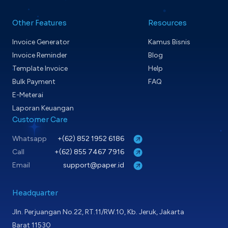
Other Features
Resources
Invoice Generator
Kamus Bisnis
Invoice Reminder
Blog
Template Invoice
Help
Bulk Payment
FAQ
E-Meterai
Laporan Keuangan
Customer Care
Whatsapp
+(62) 852 1952 6186
Call
+(62) 855 7467 7916
Email
support@paper.id
Headquarter
Jln. Perjuangan No.22, RT.11/RW.10, Kb. Jeruk, Jakarta
Barat 11530