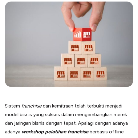
Blog
Paper XB
Kumpulan tips dan informasi bisnis
Bayar luar negeri pakai kartu kredit
Kartu Kredit Bisnis
Paper Card
Satu kartu untuk bisnis & personal
Paper Horizon
Kartu korporat expense terlengkap
Solusi Industri
Food & Beverages
Kelola Multi Outlet & Supplier
Konstruksi
Kelola Pembayaran Termin Proyek
Sistem
franchise
dan kemitraan telah terbukti menjadi
Health & Beauty
model bisnis yang sukses dalam mengembangkan merek
Terima Pembayaran Instan Dan CC
dan jaringan bisnis dengan tepat. Apalagi dengan adanya
adanya
workshop pelatihan franchise
berbasis offline