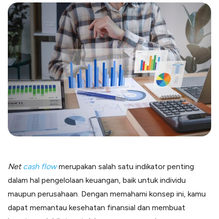
Blog
Paper XB
Kumpulan tips dan informasi bisnis
Bayar luar negeri pakai kartu kredit
Kartu Kredit Bisnis
Paper Card
Satu kartu untuk bisnis & personal
Paper Horizon
Kartu korporat expense terlengkap
Solusi Industri
Food & Beverages
Kelola Multi Outlet & Supplier
Konstruksi
Kelola Pembayaran Termin Proyek
Net
cash flow
merupakan salah satu indikator penting
Health & Beauty
dalam hal pengelolaan keuangan, baik untuk individu
Terima Pembayaran Instan Dan CC
maupun perusahaan. Dengan memahami konsep ini, kamu
dapat memantau kesehatan finansial dan membuat