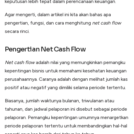
keputusan lebih tepat dalam perencanaan keuangan.
Lainnya
Open API
Agar mengerti, dalam artikel ini kita akan bahas apa
Integrasi sistem bisnis dengan API
pengertian, fungsi, dan cara menghitung
net cash flow
Software Akuntansi
Pencatatan Laporan Keuangan Gratis
secara rinci.
Integrasi Accurate
Integrasi Paper dengan Accurate
Pengertian Net Cash Flow
Net cash flow
adalah nilai yang memungkinkan pemangku
kepentingan bisnis untuk memahami kesehatan keuangan
perusahaannya. Caranya adalah dengan melihat jumlah kas
positif atau negatif yang dimiliki selama periode tertentu.
Biasanya, jumlah waktunya bulanan, triwulanan atau
tahunan, dan jadwal pelaporan ini disebut sebagai periode
pelaporan. Pemangku kepentingan umumnya menargetkan
periode pelaporan tertentu untuk membandingkan hal-hal