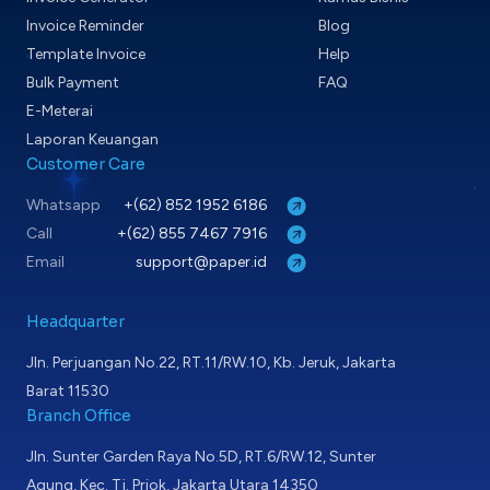
Invoice Reminder
Blog
Template Invoice
Help
Bulk Payment
FAQ
E-Meterai
Laporan Keuangan
Customer Care
Whatsapp
+(62) 852 1952 6186
Call
+(62) 855 7467 7916
Email
support@paper.id
Headquarter
Jln. Perjuangan No.22, RT.11/RW.10, Kb. Jeruk, Jakarta
Barat 11530
Branch Office
Jln. Sunter Garden Raya No.5D, RT.6/RW.12, Sunter
Agung, Kec. Tj. Priok, Jakarta Utara 14350