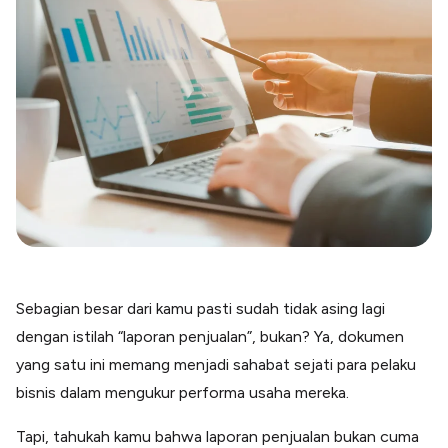
Blog
Paper XB
Kumpulan tips dan informasi bisnis
Bayar luar negeri pakai kartu kredit
Kartu Kredit Bisnis
Paper Card
Satu kartu untuk bisnis & personal
Paper Horizon
Kartu korporat expense terlengkap
Solusi Industri
Food & Beverages
Kelola Multi Outlet & Supplier
Sebagian besar dari kamu pasti sudah tidak asing lagi
Konstruksi
Kelola Pembayaran Termin Proyek
dengan istilah “laporan penjualan”, bukan? Ya, dokumen
yang satu ini memang menjadi sahabat sejati para pelaku
Health & Beauty
Terima Pembayaran Instan Dan CC
bisnis dalam mengukur performa usaha mereka.
Tapi, tahukah kamu bahwa laporan penjualan bukan cuma