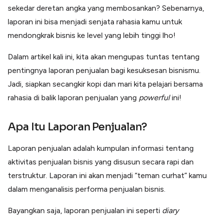
Lainnya
sekedar deretan angka yang membosankan? Sebenarnya,
Open API
laporan ini bisa menjadi senjata rahasia kamu untuk
Integrasi sistem bisnis dengan API
mendongkrak bisnis ke level yang lebih tinggi lho!
Software Akuntansi
Pencatatan Laporan Keuangan Gratis
Dalam artikel kali ini, kita akan mengupas tuntas tentang
Integrasi Accurate
Integrasi Paper dengan Accurate
pentingnya laporan penjualan bagi kesuksesan bisnismu.
Jadi, siapkan secangkir kopi dan mari kita pelajari bersama
rahasia di balik laporan penjualan yang
powerful
ini!
Apa Itu Laporan Penjualan?
Laporan penjualan adalah kumpulan informasi tentang
aktivitas penjualan bisnis yang disusun secara rapi dan
terstruktur. Laporan ini akan menjadi “teman curhat” kamu
dalam menganalisis performa penjualan bisnis.
Bayangkan saja, laporan penjualan ini seperti
diary