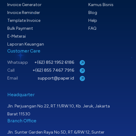
Invoice Generator
Kamus Bisnis
Invoice Reminder
Blog
Template Invoice
Help
Bulk Payment
FAQ
E-Meterai
Laporan Keuangan
Customer Care
Whatsapp
+(62) 852 1952 6186
Call
+(62) 855 7467 7916
Email
support@paper.id
Headquarter
Jln. Perjuangan No.22, RT.11/RW.10, Kb. Jeruk, Jakarta
Barat 11530
Branch Office
Jln. Sunter Garden Raya No.5D, RT.6/RW.12, Sunter