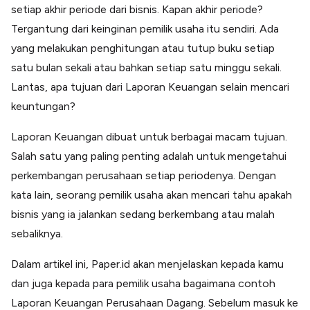
Lainnya
setiap akhir periode dari bisnis. Kapan akhir periode?
Open API
Tergantung dari keinginan pemilik usaha itu sendiri. Ada
Integrasi sistem bisnis dengan API
yang melakukan penghitungan atau tutup buku setiap
Software Akuntansi
satu bulan sekali atau bahkan setiap satu minggu sekali.
Pencatatan Laporan Keuangan Gratis
Lantas, apa tujuan dari Laporan Keuangan selain mencari
Integrasi Accurate
Integrasi Paper dengan Accurate
keuntungan?
Laporan Keuangan dibuat untuk berbagai macam tujuan.
Salah satu yang paling penting adalah untuk mengetahui
perkembangan perusahaan setiap periodenya. Dengan
kata lain, seorang pemilik usaha akan mencari tahu apakah
bisnis yang ia jalankan sedang berkembang atau malah
sebaliknya.
Dalam artikel ini, Paper.id akan menjelaskan kepada kamu
dan juga kepada para pemilik usaha bagaimana contoh
Laporan Keuangan Perusahaan Dagang. Sebelum masuk ke