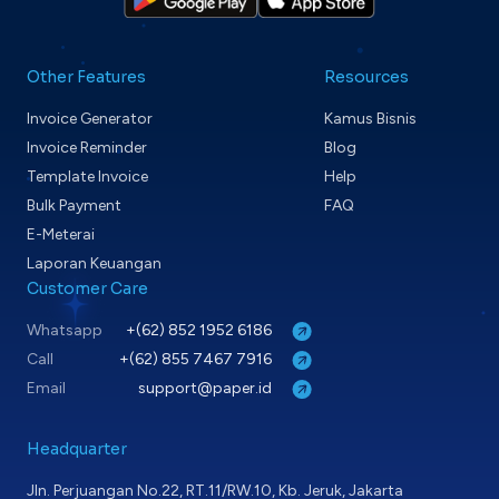
Other Features
Resources
Invoice Generator
Kamus Bisnis
Invoice Reminder
Blog
Template Invoice
Help
Bulk Payment
FAQ
E-Meterai
Laporan Keuangan
Customer Care
Whatsapp
+(62) 852 1952 6186
Call
+(62) 855 7467 7916
Email
support@paper.id
Headquarter
Jln. Perjuangan No.22, RT.11/RW.10, Kb. Jeruk, Jakarta