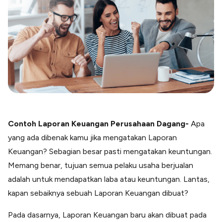
Blog
Paper XB
Kumpulan tips dan informasi bisnis
Bayar luar negeri pakai kartu kredit
Kartu Kredit Bisnis
Paper Card
Satu kartu untuk bisnis & personal
Paper Horizon
Kartu korporat expense terlengkap
Contoh Laporan Keuangan Perusahaan Dagang-
Apa
Solusi Industri
Food & Beverages
yang ada dibenak kamu jika mengatakan Laporan
Kelola Multi Outlet & Supplier
Keuangan? Sebagian besar pasti mengatakan keuntungan.
Konstruksi
Memang benar, tujuan semua pelaku usaha berjualan
Kelola Pembayaran Termin Proyek
adalah untuk mendapatkan laba atau keuntungan. Lantas,
Health & Beauty
Terima Pembayaran Instan Dan CC
kapan sebaiknya sebuah Laporan Keuangan dibuat?
Pada dasarnya, Laporan Keuangan baru akan dibuat pada