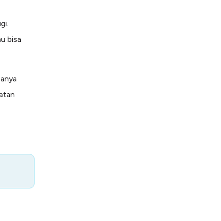
gi.
u bisa
sanya
latan