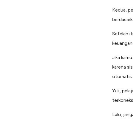
Kedua, pe
berdasark
Setelah i
keuangan 
Jika kam
karena si
otomatis.
Yuk, pela
terkoneks
Lalu, jang