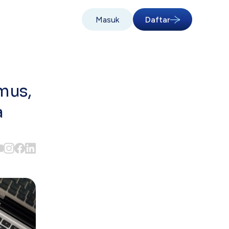
Masuk
Daftar
mus,
a