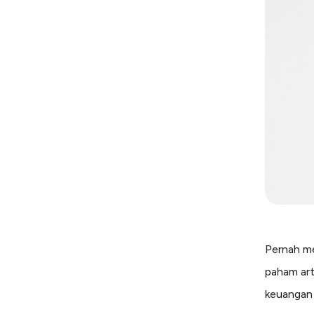
Pernah me
paham ar
keuangan