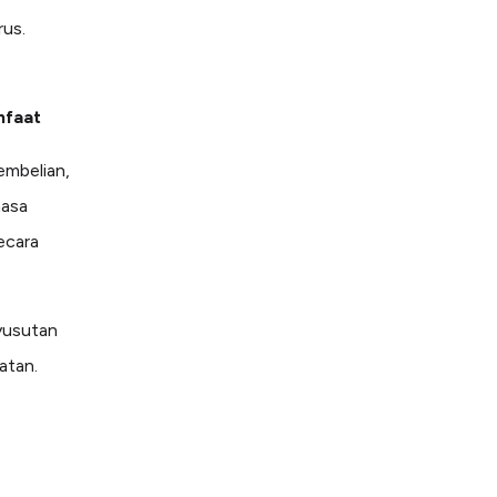
rus.
nfaat
embelian,
masa
ecara
yusutan
atan.