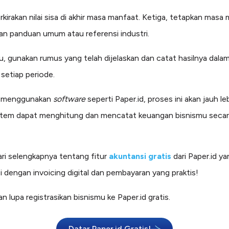
rkirakan nilai sisa di akhir masa manfaat. Ketiga, tetapkan masa
an panduan umum atau referensi industri.
tu, gunakan rumus yang telah dijelaskan dan catat hasilnya dala
setiap periode.
u menggunakan
software
seperti Paper.id, proses ini akan jauh le
stem dapat menghitung dan mencatat keuangan bisnismu seca
jari selengkapnya tentang fitur
akuntansi gratis
dari Paper.id y
i dengan invoicing digital dan pembayaran yang praktis!
an lupa registrasikan bisnismu ke Paper.id gratis.
Datar Paper.id Gratis!