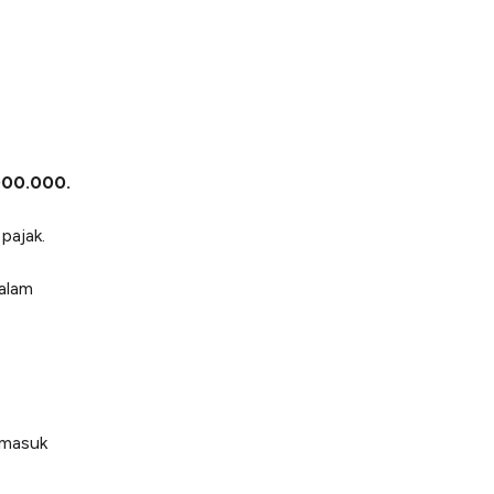
00.000.
pajak.
dalam
rmasuk