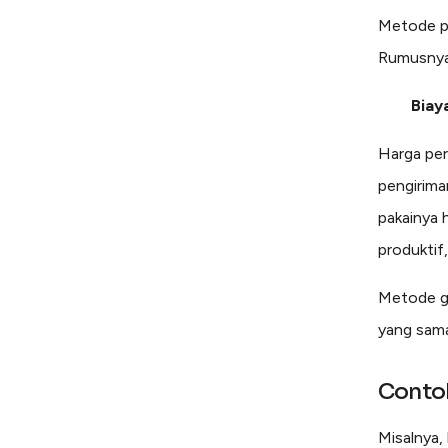
Metode pe
Rumusnya
Biay
Harga per
pengirima
pakainya 
produktif
Metode ga
yang sama
Conto
Misalnya,