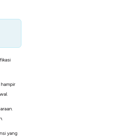
ikasi
 hampir
wal.
araan.
n.
nsi yang