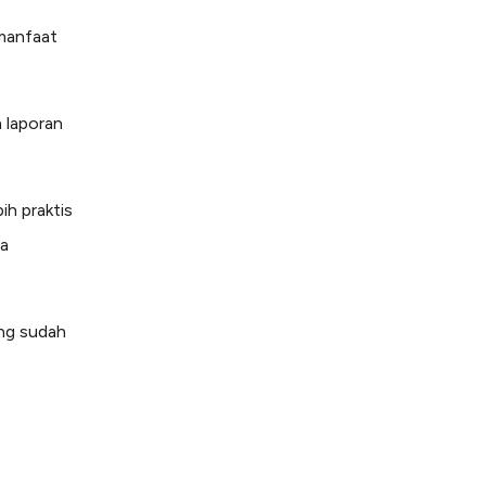
 manfaat
m laporan
bih praktis
ra
ang sudah