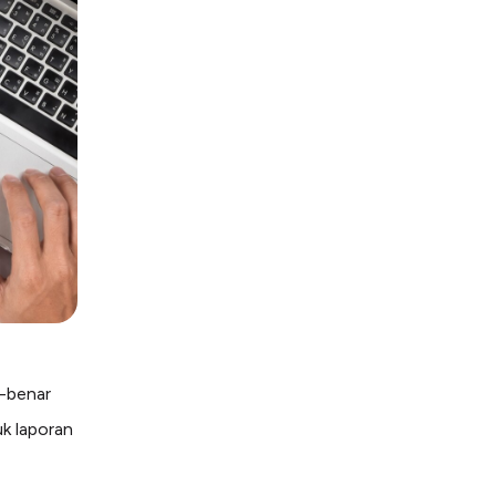
r-benar
k laporan