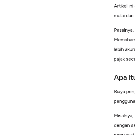
Artikel 
mulai dari
Pasalnya,
Memahami
lebih aku
pajak seca
Apa It
Biaya pen
penggunaa
Misalnya, 
dengan sa
penyusut