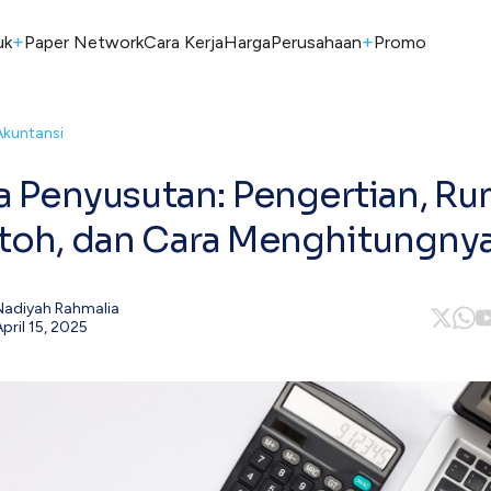
+
+
uk
Paper Network
Cara Kerja
Harga
Perusahaan
Promo
Akuntansi
a Penyusutan: Pengertian, Ru
oh, dan Cara Menghitungny
Nadiyah Rahmalia
April 15, 2025