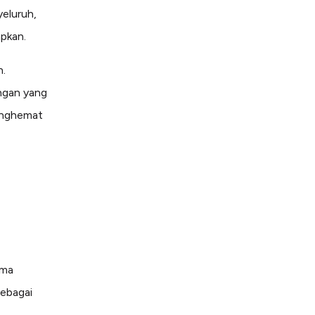
eluruh,
apkan.
n.
ngan yang
menghemat
ama
sebagai