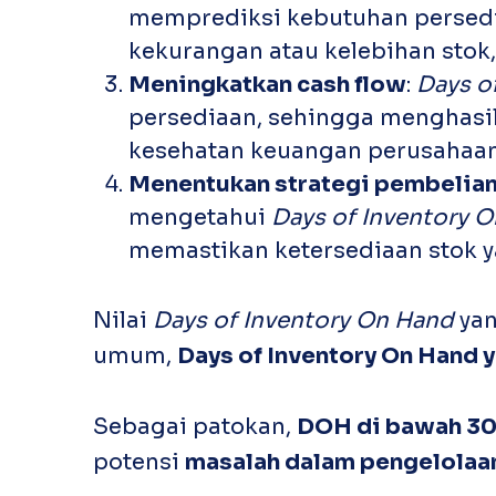
memprediksi kebutuhan persedi
kekurangan atau kelebihan sto
Meningkatkan
cash flow
:
Days o
persediaan, sehingga menghasilk
kesehatan keuangan perusahaan
Menentukan strategi pembelia
mengetahui
Days of Inventory 
memastikan ketersediaan stok 
Nilai
Days of Inventory On Hand
yan
umum,
Days of Inventory On Hand
y
Sebagai patokan,
DOH di bawah 30
potensi
masalah dalam pengelolaa