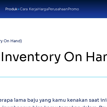
+
Produk
Cara Kerja
Harga
Perusahaan
Promo
ry On Hand)
 Inventory On Ha
pa lama baju yang kamu kenakan saat ini