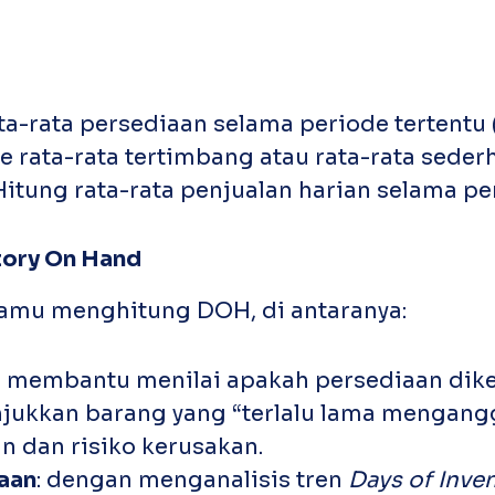
ata-rata persediaan selama periode tertentu 
ata-rata tertimbang atau rata-rata seder
 Hitung rata-rata penjualan harian selama p
tory On Hand
 kamu menghitung DOH, di antaranya:
: membantu menilai apakah persediaan dike
jukkan barang yang “terlalu lama mengangg
 dan risiko kerusakan.
aan
: dengan menganalisis tren
Days of Inve