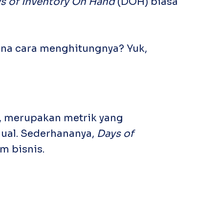
s of Inventory On Hand
(DOH) biasa
na cara menghitungnya? Yuk,
n, merupakan metrik yang
jual. Sederhananya,
Days of
m bisnis.