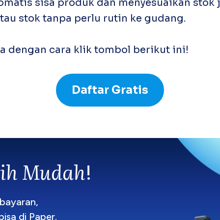
tomatis sisa produk dan menyesuaikan stok 
au stok tanpa perlu rutin ke gudang.
 dengan cara klik tombol berikut ini!
Daftar Gratis
bih Mudah
!
mbayaran,
isa di Paper.