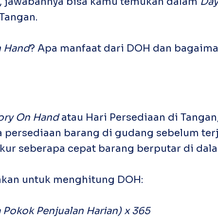
h, jawabannya bisa kamu temukan dalam
Day
 Tangan.
n Hand
? Apa manfaat dari DOH dan bagaima
tory On Hand
atau Hari Persediaan di Tanga
 persediaan barang di gudang sebelum ter
ur seberapa cepat barang berputar di dala
akan untuk menghitung DOH:
 Pokok Penjualan Harian) x 365