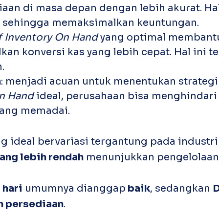
aan di masa depan dengan lebih akurat. Ha
k, sehingga memaksimalkan keuntungan.
f Inventory On Hand
yang optimal membant
an konversi kas yang lebih cepat. Hal ini t
.
n
: menjadi acuan untuk menentukan strategi
On Hand
ideal, perusahaan bisa menghindari
yang memadai.
g ideal bervariasi tergantung pada industr
ang lebih rendah
menunjukkan pengelolaa
 hari
umumnya dianggap
baik
, sedangkan
D
n persediaan
.