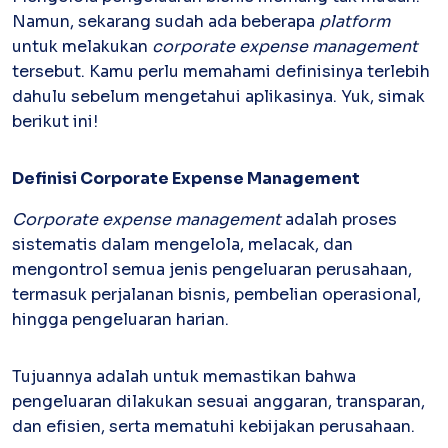
Namun, sekarang sudah ada beberapa
platform
untuk melakukan
corporate expense management
Kartu Kredit Bisnis
tersebut. Kamu perlu memahami definisinya terlebih
PAPER
CARD
Satu kartu untuk bisnis & personal
dahulu sebelum mengetahui aplikasinya. Yuk, simak
berikut ini!
Paper Horizon Card
Kartu korporat expense terlengkap
Definisi
Corporate Expense Management
Enterprise
Corporate expense management
adalah proses
Supplier Portal
Solusi invoice-to-pay anti ribet
sistematis dalam mengelola, melacak, dan
mengontrol semua jenis pengeluaran perusahaan,
Buyer Portal
Sederhanakan proses order-to-cash
termasuk perjalanan bisnis, pembelian operasional,
hingga pengeluaran harian.
Open API
Integrasi sistem bisnis dengan API
Tujuannya adalah untuk memastikan bahwa
pengeluaran dilakukan sesuai anggaran, transparan,
Others
dan efisien, serta mematuhi kebijakan perusahaan.
Integrasi Accurate
Integrasi Paper dengan Accurate