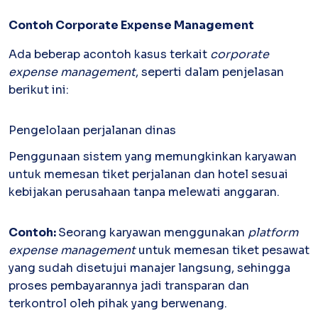
Inventory
Contoh
Corporate Expense Management
Atur stok mudah, terkoneksi invoice
Ada beberap acontoh kasus terkait
corporate
Software Akuntansi
Pencatatan Laporan Keuangan Gratis
expense management
, seperti dalam penjelasan
berikut ini:
Pengelolaan perjalanan dinas
Penggunaan sistem yang memungkinkan karyawan
untuk memesan tiket perjalanan dan hotel sesuai
kebijakan perusahaan tanpa melewati anggaran.
Contoh:
Seorang karyawan menggunakan
platform
expense management
untuk memesan tiket pesawat
yang sudah disetujui manajer langsung, sehingga
proses pembayarannya jadi transparan dan
terkontrol oleh pihak yang berwenang.