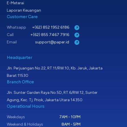
E-Meterai
Laporan Keuangan
Customer Care
Whatsapp
+(62) 852 1952 6186
Call
+(62) 855 7467 7916
Email
support@paper.id
Headquarter
Jln. Perjuangan No.22, RT.11/RW.10, Kb. Jeruk, Jakarta
Barat 11530
Branch Office
Jln. Sunter Garden Raya No.5D, RT.6/RW.12, Sunter
Agung, Kec. Tj. Priok, Jakarta Utara 14350
Operational Hours
Weekdays
7AM - 10PM
Weekend & Holidays
8AM - 5PM