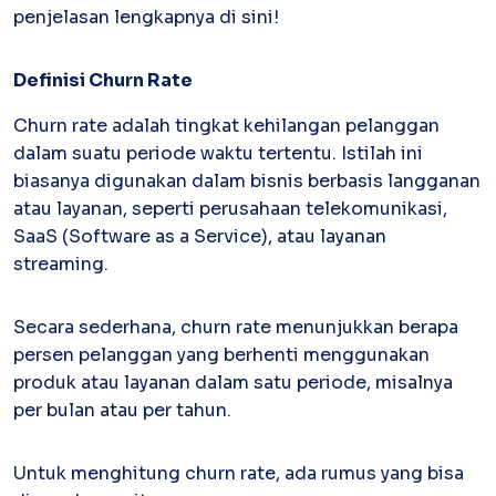
penjelasan lengkapnya di sini!
Kartu Kredit Bisnis
Definisi Churn Rate
PAPER
CARD
Satu kartu untuk bisnis & personal
Churn rate adalah tingkat kehilangan pelanggan
Paper Horizon Card
dalam suatu periode waktu tertentu. Istilah ini
Kartu korporat expense terlengkap
biasanya digunakan dalam bisnis berbasis langganan
atau layanan, seperti perusahaan telekomunikasi,
Enterprise
SaaS (Software as a Service), atau layanan
Supplier Portal
streaming.
Solusi invoice-to-pay anti ribet
Buyer Portal
Sederhanakan proses order-to-cash
Secara sederhana, churn rate menunjukkan berapa
persen pelanggan yang berhenti menggunakan
Open API
Integrasi sistem bisnis dengan API
produk atau layanan dalam satu periode, misalnya
per bulan atau per tahun.
Others
Untuk menghitung churn rate, ada rumus yang bisa
Integrasi Accurate
Integrasi Paper dengan Accurate