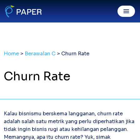
Invoice Online
Home
>
Berawalan C
>
Churn Rate
Invoice Penjualan
Invoice digital sah, dibayar mudah
Purchase Order
Churn Rate
Kirim PO resmi gratis & mudah
Digital Payment
PaperPay In
Tagih klien mudah, cepat dibayar
Kalau bisnismu berskema langganan, churn rate
PaperPay Out
adalah salah satu metrik yang perlu diperhatikan jika
Bayar suplier dengan kartu kredit
tidak ingin bisnis rugi atau kehilangan pelanggan.
Paper XB
Bayar luar negeri pakai kartu kredit
Memangnya, apa itu churn rate? Yuk, simak