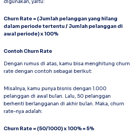
digunakan, yaitu:
Inventory
Atur stok mudah, terkoneksi invoice
Churn Rate = (Jumlah pelanggan yang hilang
Software Akuntansi
dalam periode tertentu / Jumlah pelanggan di
Pencatatan Laporan Keuangan Gratis
awal periode) x 100%
Contoh Churn Rate
Dengan rumus di atas, kamu bisa menghitung churn
rate dengan contoh sebagai berikut:
Misalnya, kamu punya bisnis dengan 1.000
pelanggan di awal bulan. Lalu, 50 pelanggan
berhenti berlangganan di akhir bulan. Maka, churn
rate-nya adalah:
Churn Rate = (50/1000) x 100% = 5%