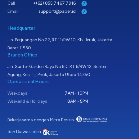
Call
+(62) 855 7467 7916
Email
support@paper.id
Headquarter
Jln. Perjuangan No.22, RT.11/RW.10, Kb. Jeruk, Jakarta
Barat 11530
Branch Office
Jln. Sunter Garden Raya No.5D, RT.6/RW.12, Sunter
Agung, Kec. Tj. Priok, Jakarta Utara 14350
Operational Hours
Weekdays
7AM - 10PM
Weekend & Holidays
8AM - 5PM
Bekerjasama dengan Mitra Berizin
dan Diawasi oleh