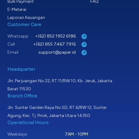
Bulk Payment
FAQ
E-Meterai
Laporan Keuangan
Customer Care
Whatsapp
+(62) 852 1952 6186
Call
+(62) 855 7467 7916
Email
support@paper.id
Headquarter
Jln. Perjuangan No.22, RT.11/RW.10, Kb. Jeruk, Jakarta
Barat 11530
Branch Office
Jln. Sunter Garden Raya No.5D, RT.6/RW.12, Sunter
Agung, Kec. Tj. Priok, Jakarta Utara 14350
Operational Hours
Weekdays
7AM - 10PM