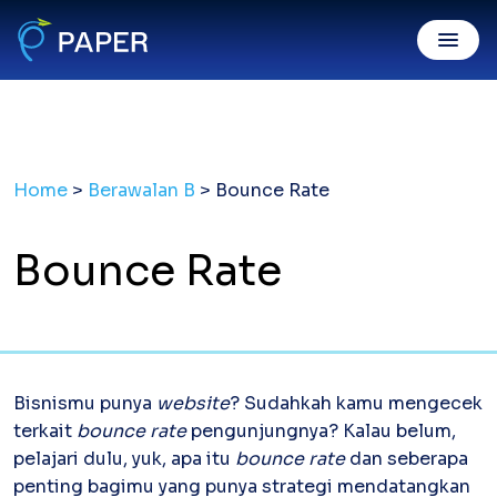
Invoice Online
Home
>
Berawalan B
>
Bounce Rate
Invoice Penjualan
Invoice digital sah, dibayar mudah
Purchase Order
Bounce Rate
Kirim PO resmi gratis & mudah
Digital Payment
PaperPay In
Tagih klien mudah, cepat dibayar
Bisnismu punya
website
? Sudahkah kamu mengecek
PaperPay Out
terkait
bounce rate
pengunjungnya? Kalau belum,
Bayar suplier dengan kartu kredit
pelajari dulu, yuk, apa itu
bounce rate
dan seberapa
Paper XB
Bayar luar negeri pakai kartu kredit
penting bagimu yang punya strategi mendatangkan