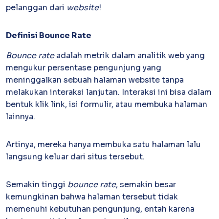
pelanggan dari
website
!
Kartu Kredit Bisnis
Definisi Bounce Rate
PAPER
CARD
Satu kartu untuk bisnis & personal
Bounce rate
adalah metrik dalam analitik web yang
Paper Horizon Card
mengukur persentase pengunjung yang
Kartu korporat expense terlengkap
meninggalkan sebuah halaman website tanpa
melakukan interaksi lanjutan. Interaksi ini bisa dalam
Enterprise
bentuk klik link, isi formulir, atau membuka halaman
Supplier Portal
lainnya.
Solusi invoice-to-pay anti ribet
Buyer Portal
Sederhanakan proses order-to-cash
Artinya, mereka hanya membuka satu halaman lalu
langsung keluar dari situs tersebut.
Open API
Integrasi sistem bisnis dengan API
Semakin tinggi
bounce rate
, semakin besar
kemungkinan bahwa halaman tersebut tidak
Others
memenuhi kebutuhan pengunjung, entah karena
Integrasi Accurate
Integrasi Paper dengan Accurate