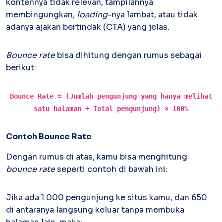
kontennya tidak relevan, tampilannya
membingungkan,
loading
-nya lambat, atau tidak
Inventory
Atur stok mudah, terkoneksi invoice
adanya ajakan bertindak (CTA) yang jelas.
Software Akuntansi
Pencatatan Laporan Keuangan Gratis
Bounce rate
bisa dihitung dengan rumus sebagai
berikut:
Bounce Rate = (Jumlah pengunjung yang hanya melihat
satu halaman ÷ Total pengunjung) × 100%
Contoh Bounce Rate
Dengan rumus di atas, kamu bisa menghitung
bounce rate
seperti contoh di bawah ini:
Jika ada 1.000 pengunjung ke situs kamu, dan 650
di antaranya langsung keluar tanpa membuka