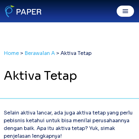
Invoice Online
Home
>
Berawalan A
>
Aktiva Tetap
Invoice Penjualan
Invoice digital sah, dibayar mudah
Purchase Order
Aktiva Tetap
Kirim PO resmi gratis & mudah
Digital Payment
PaperPay In
Tagih klien mudah, cepat dibayar
Selain aktiva lancar, ada juga aktiva tetap yang perlu
PaperPay Out
pebisnis ketahui untuk bisa menilai perusahaannya
Bayar suplier dengan kartu kredit
dengan baik. Apa itu aktiva tetap? Yuk, simak
Paper XB
Bayar luar negeri pakai kartu kredit
penjelasan lengkapnya!