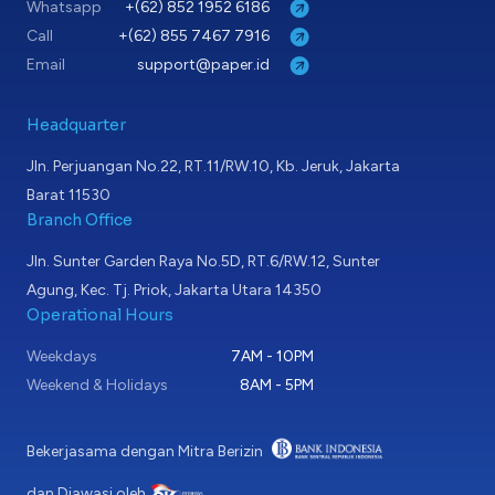
Whatsapp
+(62) 852 1952 6186
Call
+(62) 855 7467 7916
Email
support@paper.id
Headquarter
Jln. Perjuangan No.22, RT.11/RW.10, Kb. Jeruk, Jakarta
Barat 11530
Branch Office
Jln. Sunter Garden Raya No.5D, RT.6/RW.12, Sunter
Agung, Kec. Tj. Priok, Jakarta Utara 14350
Operational Hours
Weekdays
7AM - 10PM
Weekend & Holidays
8AM - 5PM
Bekerjasama dengan Mitra Berizin
dan Diawasi oleh