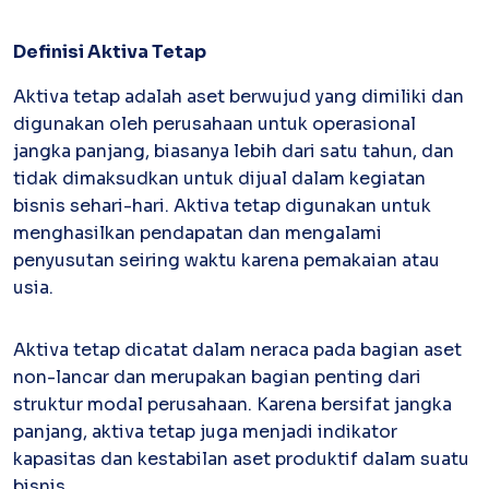
Definisi Aktiva Tetap
Kartu Kredit Bisnis
PAPER
CARD
Aktiva tetap adalah aset berwujud yang dimiliki dan
Satu kartu untuk bisnis & personal
digunakan oleh perusahaan untuk operasional
Paper Horizon Card
jangka panjang, biasanya lebih dari satu tahun, dan
Kartu korporat expense terlengkap
tidak dimaksudkan untuk dijual dalam kegiatan
bisnis sehari-hari. Aktiva tetap digunakan untuk
Enterprise
menghasilkan pendapatan dan mengalami
Supplier Portal
penyusutan seiring waktu karena pemakaian atau
Solusi invoice-to-pay anti ribet
usia.
Buyer Portal
Sederhanakan proses order-to-cash
Aktiva tetap dicatat dalam neraca pada bagian aset
Open API
Integrasi sistem bisnis dengan API
non-lancar dan merupakan bagian penting dari
struktur modal perusahaan. Karena bersifat jangka
panjang, aktiva tetap juga menjadi indikator
Others
kapasitas dan kestabilan aset produktif dalam suatu
Integrasi Accurate
bisnis.
Integrasi Paper dengan Accurate