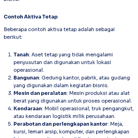
Inventory
Atur stok mudah, terkoneksi invoice
Contoh Aktiva Tetap
Software Akuntansi
Beberapa contoh aktiva tetap adalah sebagai
Pencatatan Laporan Keuangan Gratis
berikut:
Tanah
: Aset tetap yang tidak mengalami
penyusutan dan digunakan untuk lokasi
operasional.
Bangunan
: Gedung kantor, pabrik, atau gudang
yang digunakan dalam kegiatan bisnis.
Mesin dan peralatan
: Mesin produksi atau alat
berat yang digunakan untuk proses operasional.
Kendaraan
: Mobil operasional, truk pengangkut,
atau kendaraan logistik milik perusahaan.
Perabotan dan perlengkapan kantor
: Meja,
kursi, lemari arsip, komputer, dan perlengkapan