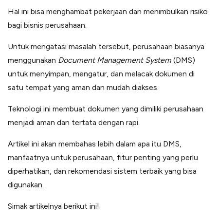
Lainnya
Hal ini bisa menghambat pekerjaan dan menimbulkan risiko
Open API
Integrasi sistem bisnis dengan API
bagi bisnis perusahaan.
Software Akuntansi
Untuk mengatasi masalah tersebut, perusahaan biasanya
Pencatatan Laporan Keuangan Gratis
menggunakan
Document Management System
(DMS)
Integrasi Accurate
Integrasi Paper dengan Accurate
untuk menyimpan, mengatur, dan melacak dokumen di
satu tempat yang aman dan mudah diakses.
Teknologi ini membuat dokumen yang dimiliki perusahaan
menjadi aman dan tertata dengan rapi.
Artikel ini akan membahas lebih dalam apa itu DMS,
manfaatnya untuk perusahaan, fitur penting yang perlu
diperhatikan, dan rekomendasi sistem terbaik yang bisa
digunakan.
Simak artikelnya berikut ini!