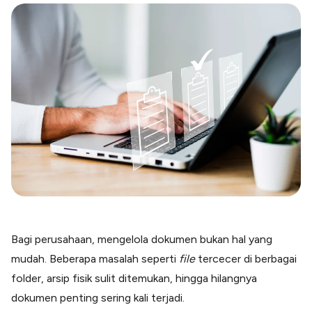
Blog
Paper XB
Kumpulan tips dan informasi bisnis
Bayar luar negeri pakai kartu kredit
Kartu Kredit Bisnis
Paper Card
Satu kartu untuk bisnis & personal
Paper Horizon
Kartu korporat expense terlengkap
Solusi Industri
Food & Beverages
Kelola Multi Outlet & Supplier
Konstruksi
Kelola Pembayaran Termin Proyek
Bagi perusahaan, mengelola dokumen bukan hal yang
Health & Beauty
mudah. Beberapa masalah seperti
file
tercecer di berbagai
Terima Pembayaran Instan Dan CC
folder, arsip fisik sulit ditemukan, hingga hilangnya
dokumen penting sering kali terjadi.