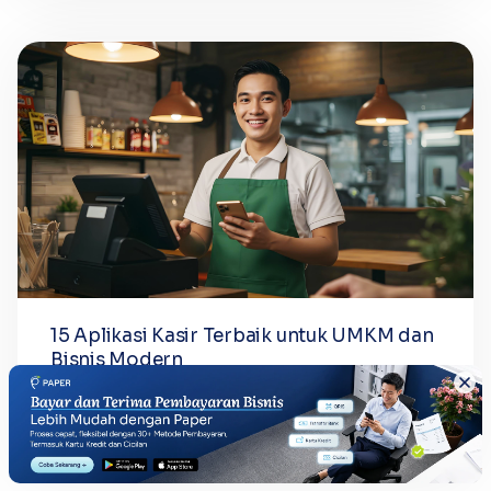
15 Aplikasi Kasir Terbaik untuk UMKM dan
Bisnis Modern
Memilih aplikasi kasir bukan sekadar urusan “bisa
cetak struk” atau “bisa scan barcode”. POS (Point
of Sale) masa kini adalah otak...