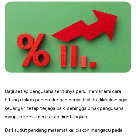
Blog
Paper XB
Kumpulan tips dan informasi bisnis
Bayar luar negeri pakai kartu kredit
Kartu Kredit Bisnis
Paper Card
Satu kartu untuk bisnis & personal
Paper Horizon
Kartu korporat expense terlengkap
Solusi Industri
Food & Beverages
Kelola Multi Outlet & Supplier
Bagi setiap pengusaha tentunya perlu memahami cara
Konstruksi
hitung diskon persen dengan benar. Hal itu dilakukan agar
Kelola Pembayaran Termin Proyek
keuangan tetap terjaga baik, sehingga pihak pengusaha
Health & Beauty
Terima Pembayaran Instan Dan CC
maupun konsumen tetap diuntungkan.
Dari sudut pandang matematika, diskon mengacu pada