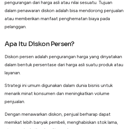
pengurangan dari harga asli atau nilai sesuatu. Tujuan
Lainnya
Open API
dalam penawaran diskon adalah bisa mendorong penjualan
Integrasi sistem bisnis dengan API
atau memberikan manfaat penghematan biaya pada
Software Akuntansi
pelanggan.
Pencatatan Laporan Keuangan Gratis
Integrasi Accurate
Integrasi Paper dengan Accurate
Apa Itu Diskon Persen?
Diskon persen adalah pengurangan harga yang dinyatakan
dalam bentuk persentase dari harga asli suatu produk atau
layanan.
Strategi ini umum digunakan dalam dunia bisnis untuk
menarik minat konsumen dan meningkatkan volume
penjualan.
Dengan menawarkan diskon, penjual berharap dapat
memikat lebih banyak pembeli, menghabiskan stok lama,