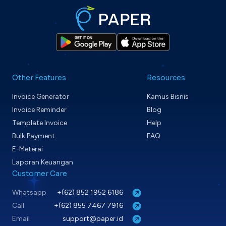
Other Features
Resources
Invoice Generator
Kamus Bisnis
Invoice Reminder
Blog
Template Invoice
Help
Bulk Payment
FAQ
E-Meterai
Laporan Keuangan
Customer Care
Whatsapp
+(62) 852 1952 6186
Call
+(62) 855 7467 7916
Email
support@paper.id