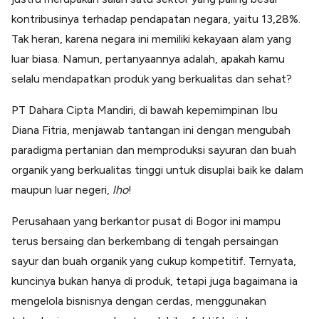
Lainnya
kontribusinya terhadap pendapatan negara, yaitu 13,28%.
Open API
Integrasi sistem bisnis dengan API
Tak heran, karena negara ini memiliki kekayaan alam yang
Software Akuntansi
luar biasa. Namun, pertanyaannya adalah, apakah kamu
Pencatatan Laporan Keuangan Gratis
selalu mendapatkan produk yang berkualitas dan sehat?
Integrasi Accurate
Integrasi Paper dengan Accurate
PT Dahara Cipta Mandiri, di bawah kepemimpinan Ibu
Diana Fitria, menjawab tantangan ini dengan mengubah
paradigma pertanian dan memproduksi sayuran dan buah
organik yang berkualitas tinggi untuk disuplai baik ke dalam
maupun luar negeri,
lho
!
Perusahaan yang berkantor pusat di Bogor ini mampu
terus bersaing dan berkembang di tengah persaingan
sayur dan buah organik yang cukup kompetitif. Ternyata,
kuncinya bukan hanya di produk, tetapi juga bagaimana ia
mengelola bisnisnya dengan cerdas, menggunakan