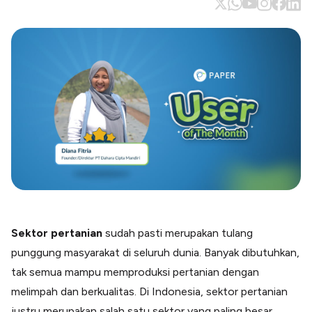
Blog
Paper XB
Kumpulan tips dan informasi bisnis
Bayar luar negeri pakai kartu kredit
Kartu Kredit Bisnis
Paper Card
Satu kartu untuk bisnis & personal
Paper Horizon
Kartu korporat expense terlengkap
Solusi Industri
Food & Beverages
Kelola Multi Outlet & Supplier
Konstruksi
Sektor pertanian
sudah pasti merupakan tulang
Kelola Pembayaran Termin Proyek
punggung masyarakat di seluruh dunia. Banyak dibutuhkan,
Health & Beauty
Terima Pembayaran Instan Dan CC
tak semua mampu memproduksi pertanian dengan
melimpah dan berkualitas. Di Indonesia, sektor pertanian
justru merupakan salah satu sektor yang paling besar