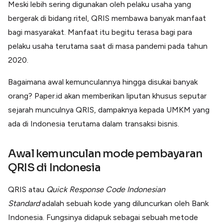
Meski lebih sering digunakan oleh pelaku usaha yang
Lainnya
Open API
bergerak di bidang ritel, QRIS membawa banyak manfaat
Integrasi sistem bisnis dengan API
bagi masyarakat. Manfaat itu begitu terasa bagi para
Software Akuntansi
pelaku usaha terutama saat di masa pandemi pada tahun
Pencatatan Laporan Keuangan Gratis
2020.
Integrasi Accurate
Integrasi Paper dengan Accurate
Bagaimana awal kemunculannya hingga disukai banyak
orang? Paper.id akan memberikan liputan khusus seputar
sejarah munculnya QRIS, dampaknya kepada UMKM yang
ada di Indonesia terutama dalam transaksi bisnis.
Awal kemunculan mode pembayaran
QRIS di Indonesia
QRIS atau
Quick Response Code Indonesian
Standard
adalah sebuah kode yang diluncurkan oleh Bank
Indonesia. Fungsinya didapuk sebagai sebuah metode