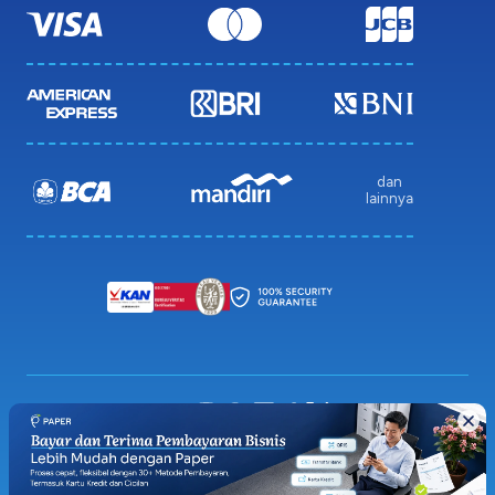
dan
lainnya
Privacy Policy
Terms & Condition
Sitemap
© 2026 Paper.id (PT Pakar Digital Global)