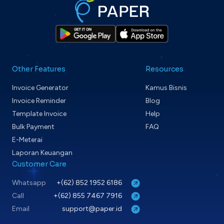
Other Features
Resources
Invoice Generator
Kamus Bisnis
Invoice Reminder
Blog
Template Invoice
Help
Bulk Payment
FAQ
E-Meterai
Laporan Keuangan
Customer Care
Whatsapp
+(62) 852 1952 6186
Call
+(62) 855 7467 7916
Email
support@paper.id