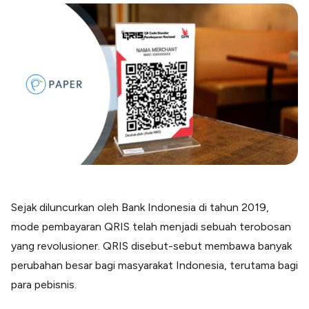
Blog
Paper XB
Kumpulan tips dan informasi bisnis
Bayar luar negeri pakai kartu kredit
Kartu Kredit Bisnis
Paper Card
Satu kartu untuk bisnis & personal
Paper Horizon
Kartu korporat expense terlengkap
Solusi Industri
Food & Beverages
Kelola Multi Outlet & Supplier
Sejak diluncurkan oleh Bank Indonesia di tahun 2019,
Konstruksi
mode pembayaran QRIS telah menjadi sebuah terobosan
Kelola Pembayaran Termin Proyek
yang revolusioner. QRIS disebut-sebut membawa banyak
Health & Beauty
Terima Pembayaran Instan Dan CC
perubahan besar bagi masyarakat Indonesia, terutama bagi
para pebisnis.