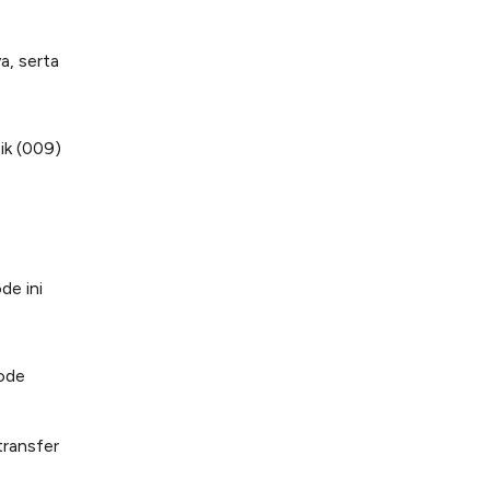
a, serta
ik (009)
ode ini
kode
transfer