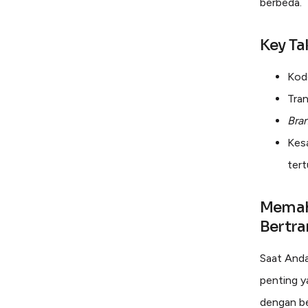
berbeda.
Key T
Kode
Tra
Bra
Kes
tert
Memah
Bertra
Saat Anda
penting y
dengan be