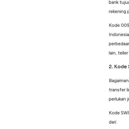
bank tuju
rekening 
Kode 009 
Indonesia
perbedaan
lain, tell
2. Kode 
Bagaimana
transfer 
perlukan 
Kode SWI
dari: