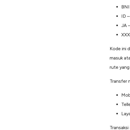
BNIN
ID –
JA –
XXX
Kode ini 
masuk ata
rute yang
Transfer 
Mobi
Tell
Lay
Transaksi