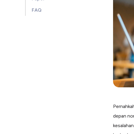
FAQ
Pernahkah
depan nom
kesalahan