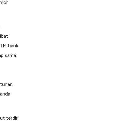
omor
i
ibat
 ATM bank
tap sama.
utuhan
 anda
ut terdiri