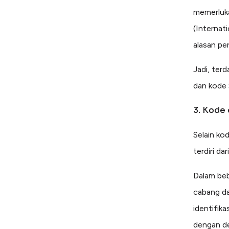
memerluka
(Internat
alasan pe
Jadi, ter
dan kode 
3. Kode 
Selain ko
terdiri da
Dalam beb
cabang da
identifika
dengan de