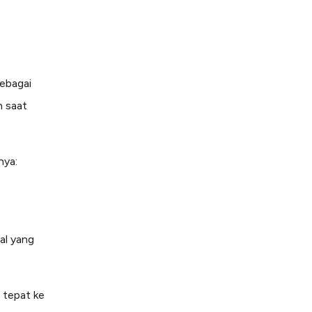
sebagai
n saat
nya:
al yang
 tepat ke