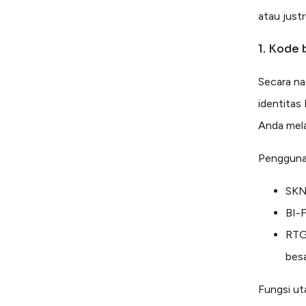
atau just
1. Kode 
Secara na
identitas
Anda mela
Penggunaa
SKN 
BI-F
RTG
besa
Fungsi ut