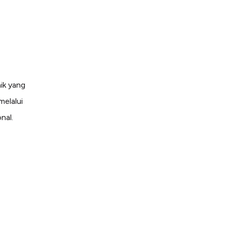
aik yang
melalui
nal.