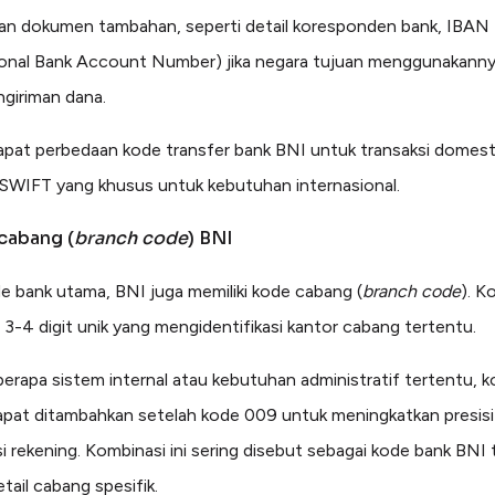
n dokumen tambahan, seperti detail koresponden bank, IBAN
ional Bank Account Number) jika negara tujuan menggunakanny
ngiriman dana.
dapat perbedaan kode transfer bank BNI untuk transaksi domest
SWIFT yang khusus untuk kebutuhan internasional.
cabang (
branch code
) BNI
de bank utama, BNI juga memiliki kode cabang (
branch code
). K
ri 3-4 digit unik yang mengidentifikasi kantor cabang tertentu.
erapa sistem internal atau kebutuhan administratif tertentu, 
pat ditambahkan setelah kode 009 untuk meningkatkan presisi
si rekening. Kombinasi ini sering disebut sebagai kode bank BNI 
tail cabang spesifik.