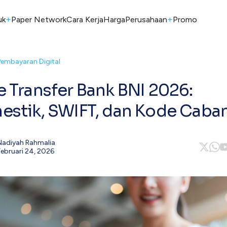
+
+
uk
Paper Network
Cara Kerja
Harga
Perusahaan
Promo
Pembayaran Digital
 Transfer Bank BNI 2026:
stik, SWIFT, dan Kode Caba
Nadiyah Rahmalia
Februari 24, 2026