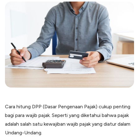
Blog
Paper XB
Kumpulan tips dan informasi bisnis
Bayar luar negeri pakai kartu kredit
Kartu Kredit Bisnis
Paper Card
Satu kartu untuk bisnis & personal
Paper Horizon
Kartu korporat expense terlengkap
Solusi Industri
Food & Beverages
Kelola Multi Outlet & Supplier
Konstruksi
Kelola Pembayaran Termin Proyek
Cara hitung DPP (Dasar Pengenaan Pajak) cukup penting
Health & Beauty
bagi para wajib pajak. Seperti yang diketahui bahwa pajak
Terima Pembayaran Instan Dan CC
adalah salah satu kewajiban wajib pajak yang diatur dalam
Undang-Undang.