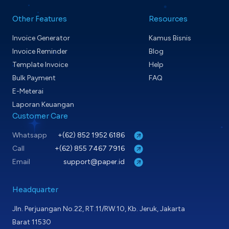
Other Features
Resources
Invoice Generator
Kamus Bisnis
Invoice Reminder
Blog
Template Invoice
Help
Bulk Payment
FAQ
E-Meterai
Laporan Keuangan
Customer Care
Whatsapp
+(62) 852 1952 6186
Call
+(62) 855 7467 7916
Email
support@paper.id
Headquarter
Jln. Perjuangan No.22, RT.11/RW.10, Kb. Jeruk, Jakarta
Barat 11530