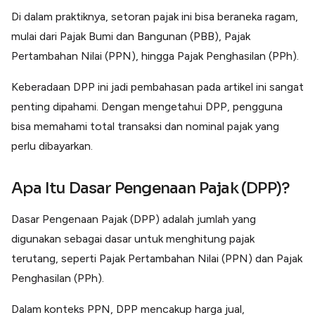
Lainnya
Di dalam praktiknya, setoran pajak ini bisa beraneka ragam,
Open API
Integrasi sistem bisnis dengan API
mulai dari Pajak Bumi dan Bangunan (PBB), Pajak
Pertambahan Nilai (PPN), hingga Pajak Penghasilan (PPh).
Software Akuntansi
Pencatatan Laporan Keuangan Gratis
Keberadaan DPP ini jadi pembahasan pada artikel ini sangat
Integrasi Accurate
Integrasi Paper dengan Accurate
penting dipahami. Dengan mengetahui DPP, pengguna
bisa memahami total transaksi dan nominal pajak yang
perlu dibayarkan.
Apa Itu Dasar Pengenaan Pajak (DPP)?
Dasar Pengenaan Pajak (DPP) adalah jumlah yang
digunakan sebagai dasar untuk menghitung pajak
terutang, seperti Pajak Pertambahan Nilai (PPN) dan Pajak
Penghasilan (PPh).
Dalam konteks PPN, DPP mencakup harga jual,