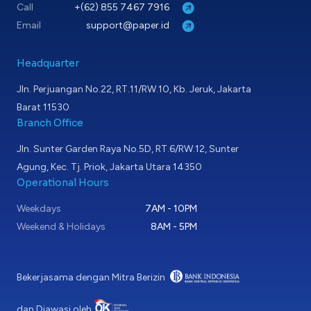
Call
+(62) 855 7467 7916
Email
support@paper.id
Headquarter
Jln. Perjuangan No.22, RT.11/RW.10, Kb. Jeruk, Jakarta
Barat 11530
Branch Office
Jln. Sunter Garden Raya No.5D, RT.6/RW.12, Sunter
Agung, Kec. Tj. Priok, Jakarta Utara 14350
Operational Hours
Weekdays
7AM - 10PM
Weekend & Holidays
8AM - 5PM
Bekerjasama dengan Mitra Berizin
dan Diawasi oleh