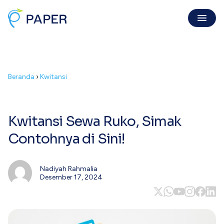
Invoice Online
Beranda
›
Kwitansi
Invoice Penjualan
Invoice digital sah, dibayar mudah
Purchase Order
Kirim PO resmi gratis & mudah
Kwitansi Sewa Ruko, Simak
Kuitansi
Contohnya di Sini!
Buat kuitansi langsung dari invoice
Nadiyah Rahmalia
Digital Payment
Desember 17, 2024
Tentang Kami
PaperPay In
Pencapaian, visi, dan misi Paper
Tagih klien mudah, cepat dibayar
Karir
PaperPay Out
Bergabung bersama Paper
Bayar suplier dengan kartu kredit