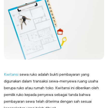
Blog
Paper XB
Kumpulan tips dan informasi bisnis
Bayar luar negeri pakai kartu kredit
Kartu Kredit Bisnis
Paper Card
Satu kartu untuk bisnis & personal
Paper Horizon
Kartu korporat expense terlengkap
Solusi Industri
Food & Beverages
Kelola Multi Outlet & Supplier
Kwitansi
sewa ruko adalah bukti pembayaran yang
Konstruksi
digunakan dalam transaksi sewa-menyewa ruang usaha
Kelola Pembayaran Termin Proyek
berupa ruko atau rumah toko. Kwitansi ini diberikan oleh
Health & Beauty
Terima Pembayaran Instan Dan CC
pemilik ruko kepada penyewa sebagai tanda bahwa
pembayaran sewa telah diterima dengan sah sesuai