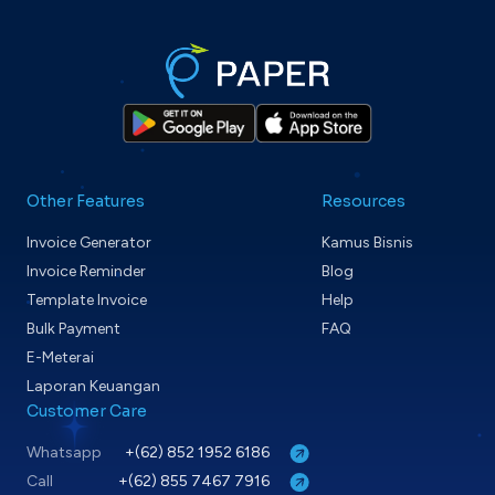
Other Features
Resources
Invoice Generator
Kamus Bisnis
Invoice Reminder
Blog
Template Invoice
Help
Bulk Payment
FAQ
E-Meterai
Laporan Keuangan
Customer Care
Whatsapp
+(62) 852 1952 6186
Call
+(62) 855 7467 7916