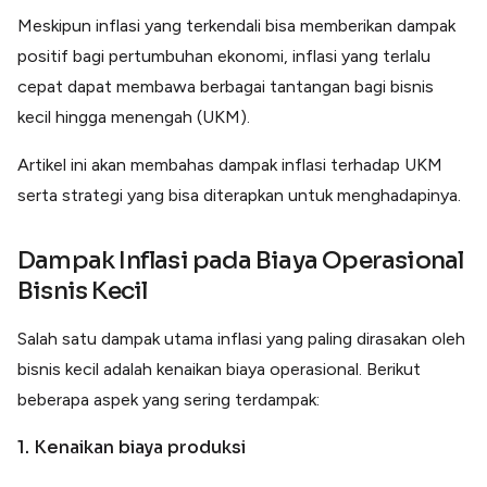
Lainnya
Meskipun inflasi yang terkendali bisa memberikan dampak
Open API
Integrasi sistem bisnis dengan API
positif bagi pertumbuhan ekonomi, inflasi yang terlalu
cepat dapat membawa berbagai tantangan bagi bisnis
Software Akuntansi
Pencatatan Laporan Keuangan Gratis
kecil hingga menengah (UKM).
Integrasi Accurate
Integrasi Paper dengan Accurate
Artikel ini akan membahas dampak inflasi terhadap UKM
serta strategi yang bisa diterapkan untuk menghadapinya.
Dampak Inflasi pada Biaya Operasional
Bisnis Kecil
Salah satu dampak utama inflasi yang paling dirasakan oleh
bisnis kecil adalah kenaikan biaya operasional. Berikut
beberapa aspek yang sering terdampak:
1. Kenaikan biaya produksi